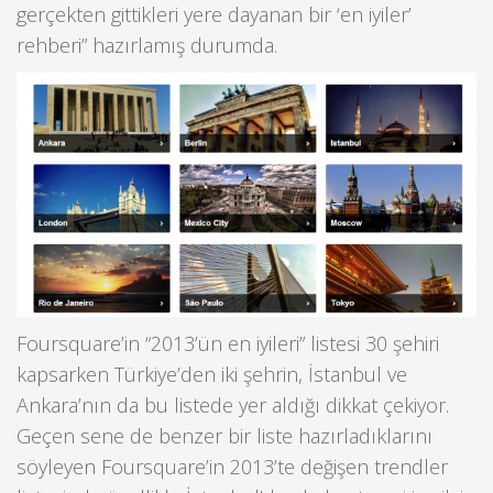
gerçekten gittikleri yere dayanan bir ‘en iyiler’
rehberi” hazırlamış durumda.
Foursquare’in “2013’ün en iyileri” listesi 30 şehiri
kapsarken Türkiye’den iki şehrin, İstanbul ve
Ankara’nın da bu listede yer aldığı dikkat çekiyor.
Geçen sene de benzer bir liste hazırladıklarını
söyleyen Foursquare’in 2013’te değişen trendler