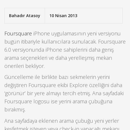
Bahadır Atasoy
10 Nisan 2013
Foursquare
iPhone uygulamasının yeni versiyonu
bugün itibariyle kullanıcılara sunulacak. Foursquare
6.0 versiyonunda iPhone sahiplerini daha geniş
arama seçenekleri ve daha yerelleşmiş mekan
önerileri bekliyor.
Güncelleme ile birlikte bazı sekmelerin yerini
değiştiren Foursquare ekibi Explore özelliğini daha
‘görünür’ bir yere almayı tercih etmiş. Ana sayfadaki
Foursquare logosu ise yerini arama çubuğuna
bırakmış.
Ana sayfadaya eklenen arama çubuğu yeni yerler
keşfetmek isteyen veya check-in yapacağı mekanı