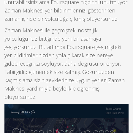
unutabilirsiniz ama Foursquare hiçbirini unutmuyor.
Zaman Makinesi yer bildirimlerinizi gösterirken
zaman içinde bir yolculuğa çıkmış oluyorsunuz.
Zaman Makinesi ile geçmişteki nostaljik
yolculuğunuz bittiğinde yeni bir aşamaya
geçiyorsunuz. Bu adımda Foursquare geçmişteki
yer bildirimlerinizden yola çıkarak size nereye
gidebileceğinizi söylüyor; daha doğrusu öneriyor.
Tabii gidip gitmemek size kalmış. Gözünüzden
kaçmış ama sizin zevklerinize uygun yerleri Zaman
Makinesi yardımıyla böylelikle öğrenmiş
oluyorsunuz.