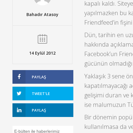
kapalı kaldı. Site
yapılmazken bu ka
Bahadır Atasoy
Friendfeed’in fişin
Dün, tarihin en uz
hakkında açıklam
Facebook’un Friend
14 Eylül 2012
gücünün olmadığın
Yaklaşık 3 sene ön
PAYLAŞ
kapatılmayacağı aç
TWEET'LE
gelişimi duran ve k
ise malumuzun Tü
PAYLAŞ
Bir dönemin popül
kullanılmasa da ve
E-bülten ile haberlerimiz