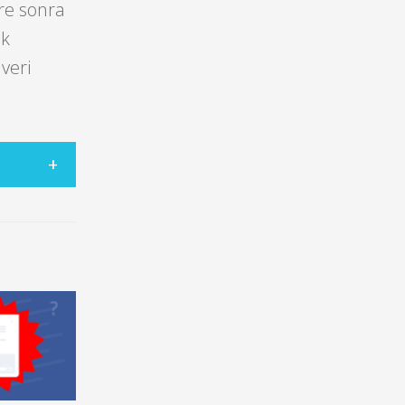
re sonra
ek
veri