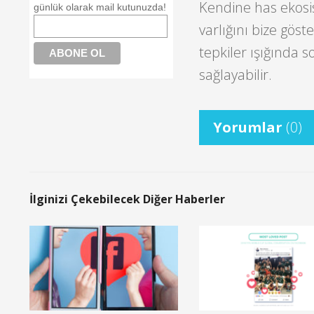
Kendine has ekosi
günlük olarak mail kutunuzda!
varlığını bize gös
tepkiler ışığında s
sağlayabilir.
Yorumlar
(0)
İlginizi Çekebilecek Diğer Haberler