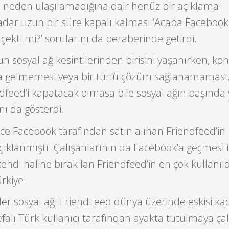
ye neden ulaşılamadığına dair henüz bir açıklama
dar uzun bir süre kapalı kalması ‘Acaba Facebook
i çekti mi?’ sorularını da beraberinde getirdi.
un sosyal ağ kesintilerinden birisini yaşanırken, ko
a gelmemesi veya bir türlü çözüm sağlanamaması
feed’i kapatacak olmasa bile sosyal ağın başında ye
ı da gösterdi.
ce Facebook tarafından satın alınan Friendfeed’in
ıklanmıştı. Çalışanlarının da Facebook’a geçmesi il
endi haline bırakılan Friendfeed’in en çok kullanıld
rkiye.
er sosyal ağı FriendFeed dünya üzerinde eskisi ka
falı Türk kullanıcı tarafından ayakta tutulmaya çalı