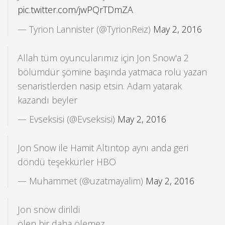
pic.twitter.com/jwPQrTDmZA
— Tyrion Lannister (@TyrionReiz)
May 2, 2016
Allah tüm oyuncularımız için Jon Snow'a 2
bölümdür şömine başında yatmaca rolü yazan
senaristlerden nasip etsin. Adam yatarak
kazandı beyler
— Evseksisi (@Evseksisi)
May 2, 2016
Jon Snow ile Hamit Altıntop aynı anda geri
döndü teşekkürler HBO
— Muhammet (@uzatmayalim)
May 2, 2016
Jon snow dirildi
ölen bir daha ölemez