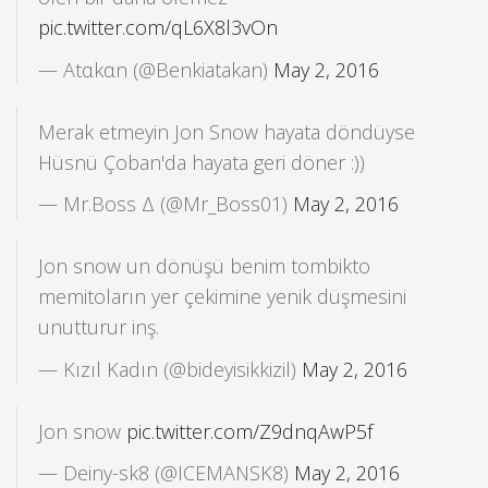
pic.twitter.com/qL6X8l3vOn
— Atαkαn (@Benkiatakan)
May 2, 2016
Merak etmeyin Jon Snow hayata döndüyse
Hüsnü Çoban'da hayata geri döner :))
— Mr.Boss Δ (@Mr_Boss01)
May 2, 2016
Jon snow un dönüşü benim tombikto
memitoların yer çekimine yenik düşmesini
unutturur inş.
— Kızıl Kadın (@bideyisikkizil)
May 2, 2016
Jon snow
pic.twitter.com/Z9dnqAwP5f
— Deiny-sk8 (@ICEMANSK8)
May 2, 2016