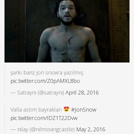
şarkı bariz jon snow'a yazılmış
pic.twitter.com/Z0pAMXL8bo
— Satrayni (@satrayni)
April 28, 2016
Valla astım bayrakları
#JonSnow
pic.twitter.com/IDZ1T22Dvw
— nilay (@nilmovingcastle)
May 2, 2016