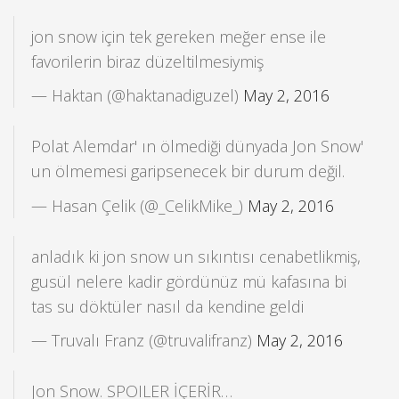
jon snow için tek gereken meğer ense ile
favorilerin biraz düzeltilmesiymiş
— Haktan (@haktanadiguzel)
May 2, 2016
Polat Alemdar' ın ölmediği dünyada Jon Snow'
un ölmemesi garipsenecek bir durum değil.
— Hasan Çelik (@_CelikMike_)
May 2, 2016
anladık ki jon snow un sıkıntısı cenabetlikmiş,
gusül nelere kadir gördünüz mü kafasına bi
tas su döktüler nasıl da kendine geldi
— Truvalı Franz (@truvalifranz)
May 2, 2016
Jon Snow. SPOILER İÇERİR…