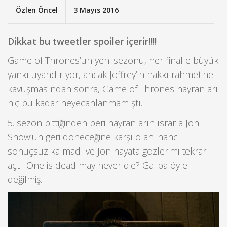
Özlen Öncel
3 Mayıs 2016
Dikkat bu tweetler spoiler içerir!!!!
Game of Thrones’un yeni sezonu, her finalle büyük
yankı uyandırıyor, ancak Joffrey’in hakkı rahmetine
kavuşmasından sonra, Game of Thrones hayranları
hiç bu kadar heyecanlanmamıştı.
5. sezon bittiğinden beri hayranların ısrarla Jon
Snow’un geri döneceğine karşı olan inancı
sonuçsuz kalmadı ve Jon hayata gözlerimi tekrar
açtı. One is dead may never die? Galiba öyle
değilmiş.