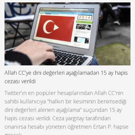
Allah CC’ye dini değerleri aşağılamadan 15 ay hapis
cezası verildi
Twitter’ın en popüler hesaplarından Allah CC’nin
sahibi kullanıcıya “halkın bir kesiminin benimsediği
dini değerleri alenen aşağılama” suçundan 15 ay
hapis cezası verildi. Ceza yargıtay tarafından
onanırsa hesabı yöneten öğretmen Ertan P. hapse
girecek.