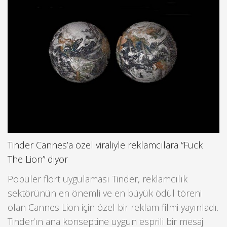
Tinder Cannes’a özel viraliyle reklamcılara “Fuck
The Lion” diyor
Popüler flört uygulaması Tinder, reklamcılık
sektörünün en önemli ve en büyük ödül töreni
olan Cannes Lion için özel bir reklam filmi yayınladı.
Tinder’ın ana konseptine uygun esprili bir mesaj