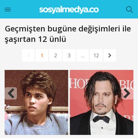
Geçmişten bugüne değişimleri ile
şaşırtan 12 ünlü
1
2
3
…
12