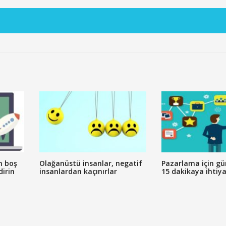
n boş
Olağanüstü insanlar, negatif
Pazarlama için g
dirin
insanlardan kaçınırlar
15 dakikaya ihtiya