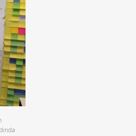
n
rdında