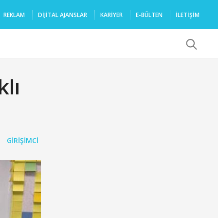
REKLAM
DIJITAL AJANSLAR
KARIYER
E-BÜLTEN
İLETİŞİM
x
klı
GIRIŞIMCI