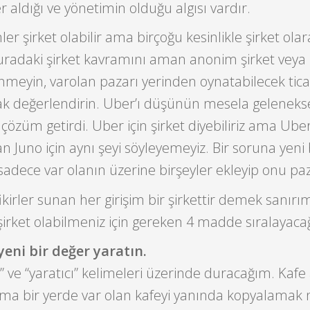
 aldığı ve yönetimin olduğu algısı vardır.
mler şirket olabilir ama birçoğu kesinlikle şirket ola
uradaki şirket kavramını aman anonim şirket veya 
nmeyin, varolan pazarı yerinden oynatabilecek tica
ak değerlendirin. Uber’ı düşünün mesela gelenekse
çözüm getirdi. Uber için şirket diyebiliriz ama Uber
n Juno için aynı şeyi söyleyemeyiz. Bir soruna yeni 
adece var olanın üzerine birşeyler ekleyip onu paz
ikirler sunan her girişim bir şirkettir demek sanırı
irket olabilmeniz için gereken 4 madde sıralayaca
yeni bir değer yaratın.
 ve “yaratıcı” kelimeleri üzerinde duracağım. Kaf
 ama bir yerde var olan kafeyi yanında kopyalamak 