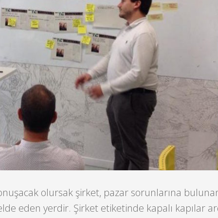
onuşacak olursak şirket, pazar sorunlarına buluna
de eden yerdir. Şirket etiketinde kapalı kapılar a