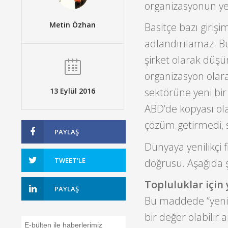
organizasyonun yer
Metin Özhan
Basitçe bazı girişi
adlandırılamaz. B
şirket olarak düşü
organizasyon olar
sektörüne yeni bir 
13 Eylül 2016
ABD’de kopyası ola
çözüm getirmedi, s
PAYLAŞ
Dünyaya yenilikçi f
TWEET'LE
doğrusu. Aşağıda ş
Topluluklar için 
PAYLAŞ
Bu maddede “yeni”
bir değer olabilir
E-bülten ile haberlerimiz