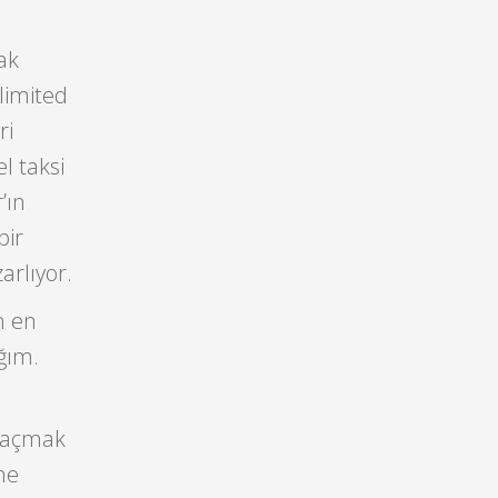
rak
limited
ri
l taksi
’ın
bir
arlıyor.
m en
ğım.
e açmak
ne