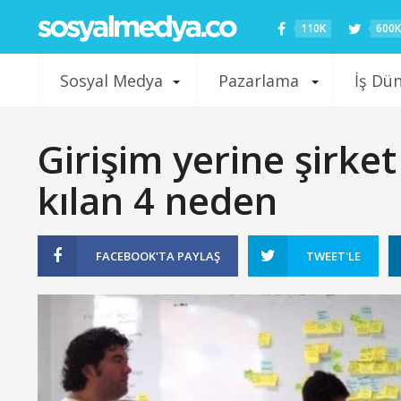
110K
600K
Sosyal Medya
Pazarlama
İş Dü
Girişim yerine şirke
kılan 4 neden
FACEBOOK'TA
PAYLAŞ
TWEET'LE