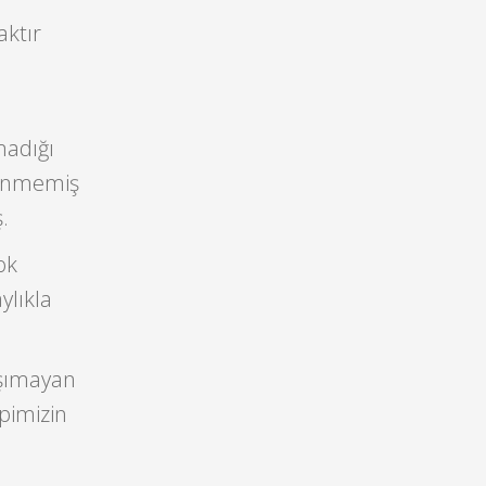
aktır
madığı
nenmemiş
.
ok
ylıkla
aşımayan
pimizin