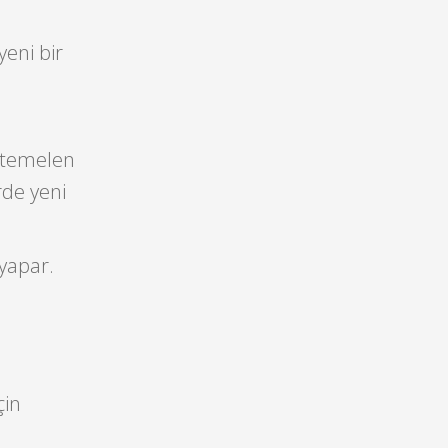
eni bir
htemelen
rde yeni
 yapar.
çin