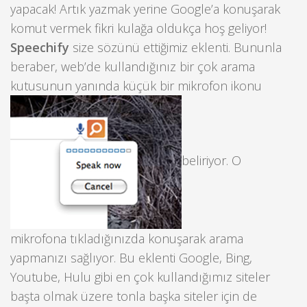
yapacak! Artık yazmak yerine Google’a konuşarak
komut vermek fikri kulağa oldukça hoş geliyor!
Speechify
size sözünü ettiğimiz eklenti. Bununla
beraber, web’de kullandığınız bir çok arama
kutusunun yanında küçük bir mikrofon ikonu
beliriyor. O
mikrofona tıkladığınızda konuşarak arama
yapmanızı sağlıyor. Bu eklenti Google, Bing,
Youtube, Hulu gibi en çok kullandığımız siteler
başta olmak üzere tonla başka siteler için de