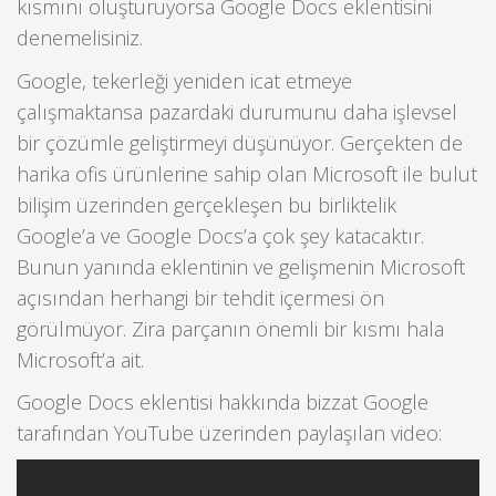
kısmını oluşturuyorsa Google Docs eklentisini
denemelisiniz.
Google, tekerleği yeniden icat etmeye
çalışmaktansa pazardaki durumunu daha işlevsel
bir çözümle geliştirmeyi düşünüyor. Gerçekten de
harika ofis ürünlerine sahip olan Microsoft ile bulut
bilişim üzerinden gerçekleşen bu birliktelik
Google’a ve Google Docs’a çok şey katacaktır.
Bunun yanında eklentinin ve gelişmenin Microsoft
açısından herhangi bir tehdit içermesi ön
görülmüyor. Zira parçanın önemli bir kısmı hala
Microsoft’a ait.
Google Docs eklentisi hakkında bizzat Google
tarafından YouTube üzerinden paylaşılan video: