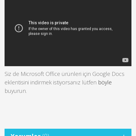
Siz de Microsoft Office ürünleri için Google Docs
eklentisini indirmek istiyorsanız lütfen
böyle
buyurun.