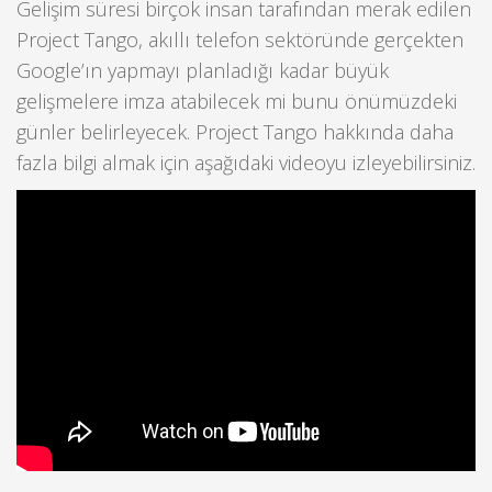
Gelişim süresi birçok insan tarafından merak edilen
Project Tango, akıllı telefon sektöründe gerçekten
Google’ın yapmayı planladığı kadar büyük
gelişmelere imza atabilecek mi bunu önümüzdeki
günler belirleyecek. Project Tango hakkında daha
fazla bilgi almak için aşağıdaki videoyu izleyebilirsiniz.