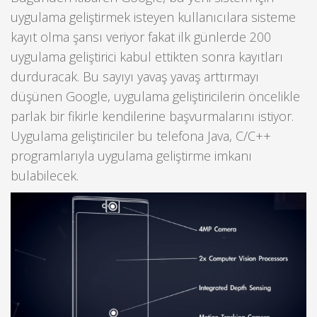
uygulama geliştirmek isteyen kullanıcılara sisteme
kayıt olma şansı veriyor fakat ilk günlerde 200
uygulama geliştirici kabul ettikten sonra kayıtları
durduracak. Bu sayıyı yavaş yavaş arttırmayı
düşünen Google, uygulama geliştiricilerin öncelikle
parlak bir fikirle kendilerine başvurmalarını istiyor.
Uygulama geliştiriciler bu telefona Java, C/C++
programlarıyla uygulama geliştirme imkanı
bulabilecek.