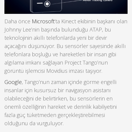
Daha önce
Microsoft
’ta Kinect ekibinin başkanı olan
Johnny Lee’nin başında bulunduğu ATAP, bu
teknolojinin akıllı telefonlarda yeni bir devir
açacağını düşünüyor. Bu sensörler sayesinde akıllı
telefonlara boşluğu ve hareketleri bir insan gibi
algılama imkanı sağlayan Project Tango’nun
görüntü işlemcisi Movidius imzası taşıyor.
Google
, Tango’nun zaman içinde görme engelli
insanlar için kusursuz bir navigasyon asistanı
olabileceğini de belirtirken, bu sensörlerin en
önemli özelliğinin hareket ve derinlik kabiliyetini
fazla güç tüketmeden gerçekleştirebilmesi
olduğunu da vurguluyor.