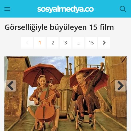
Görselliğiyle büyüleyen 15 film
1
2
3
…
15