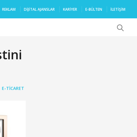
REKLAM
DIJITAL AJANSLAR
KARIYER
E-BÜLTEN
İLETİŞİM
x
tini
E-TICARET