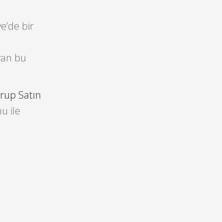
e’de bir
yan bu
Grup Satın
u ile