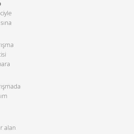
p
ciyle
ısına
arışma
isi
para
arışmada
şım
r alan