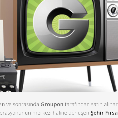
lan ve sonrasında
Groupon
tarafından satın alına
operasyonunun merkezi haline dönüşen
Şehir Fırsa