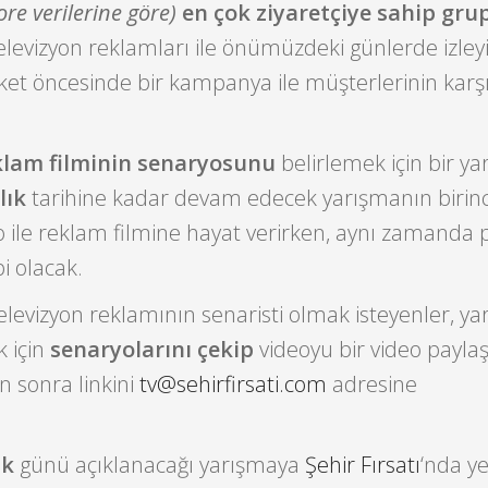
re verilerine göre)
en çok ziyaretçiye sahip gru
elevizyon reklamları ile önümüzdeki günlerde izleyi
ket öncesinde bir kampanya ile müşterlerinin karş
klam filminin senaryosunu
belirlemek için bir y
lık
tarihine kadar devam edecek yarışmanın birinc
o ile reklam filmine hayat verirken, aynı zamanda 
i olacak.
levizyon reklamının senaristi olmak isteyenler, y
k için
senaryolarını çekip
videoyu bir video payla
n sonra linkini
tv@sehirfirsati.com
adresine
ak
günü açıklanacağı yarışmaya
Şehir Fırsatı
‘nda ye