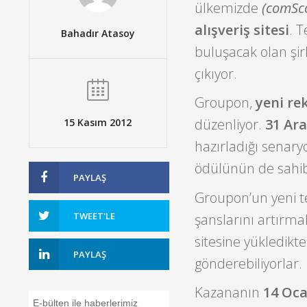
ülkemizde
(comSco
alışveriş sitesi
. T
Bahadır Atasoy
buluşacak olan şir
çıkıyor.
Groupon,
yeni re
düzenliyor.
31 Ara
15 Kasım 2012
hazırladığı senary
ödülünün de sahib
PAYLAŞ
Groupon’un yeni te
TWEET'LE
şanslarını artırma
sitesine yükledikte
PAYLAŞ
gönderebiliyorlar.
Kazananın
14 Oc
E-bülten ile haberlerimiz