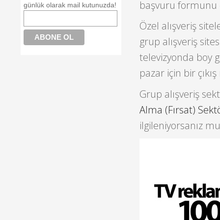
başvuru formunu d
günlük olarak mail kutunuzda!
Özel alışveriş site
grup alışveriş site
televizyonda boy 
pazar için bir çıkı
Grup alışveriş se
Alma (Fırsat) Sekt
ilgileniyorsanız m