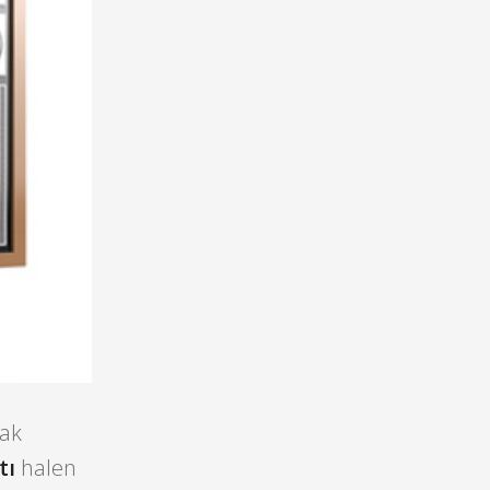
rak
tı
halen