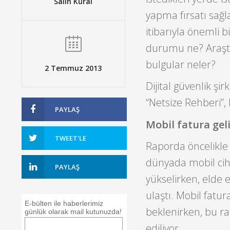
Salih Kural
yapma fırsatı sağla
itibarıyla önemli 
durumu ne? Araştırm
bulgular neler?
2 Temmuz 2013
Dijital güvenlik şir
“Netsize Rehberi”,
PAYLAŞ
Mobil fatura geli
TWEET'LE
Raporda öncelikle d
dünyada mobil ciha
PAYLAŞ
yükselirken, elde e
ulaştı. Mobil fatur
E-bülten ile haberlerimiz
beklenirken, bu r
günlük olarak mail kutunuzda!
ediliyor.