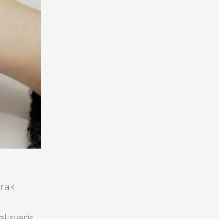
arak
alışveriş