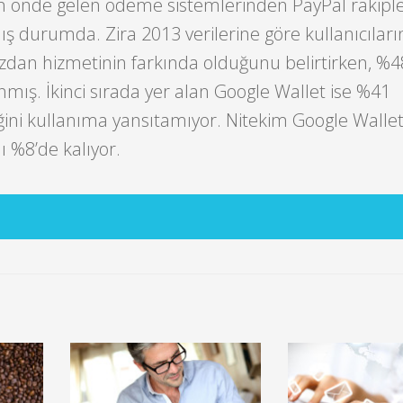
önde gelen ödeme sistemlerinden PayPal rakiple
ış durumda. Zira 2013 verilerine göre kullanıcıları
üzdan hizmetinin farkında olduğunu belirtirken, %
mış. İkinci sırada yer alan Google Wallet ise %41
iğini kullanıma yansıtamıyor. Nitekim Google Wallet
ı %8’de kalıyor.