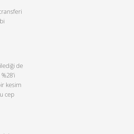
transferi
bi
lediği de
 %28’i
bir kesim
’u cep
u