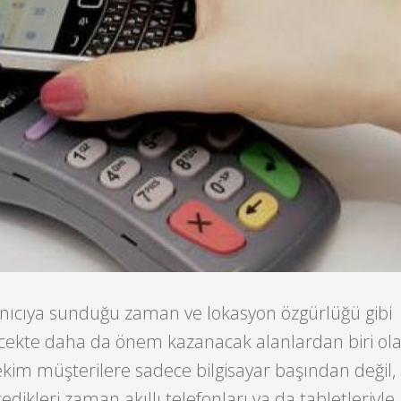
lanıcıya sunduğu zaman ve lokasyon özgürlüğü gibi
lecekte daha da önem kazanacak alanlardan biri ol
tekim müşterilere sadece bilgisayar başından değil,
tedikleri zaman akıllı telefonları ya da tabletleriyle 