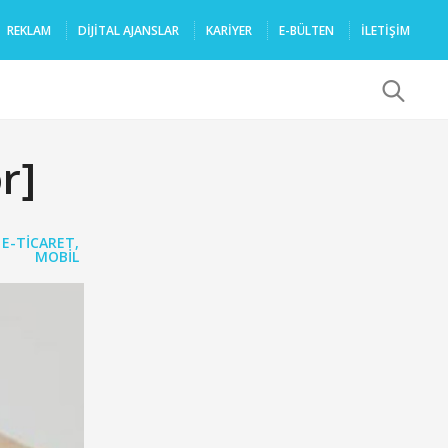
REKLAM
DIJITAL AJANSLAR
KARIYER
E-BÜLTEN
İLETİŞİM
x
r]
,
E-TICARET
,
MOBIL