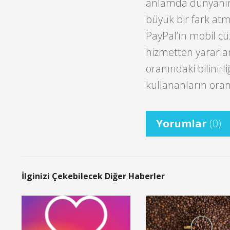
anlamda dünyanın 
büyük bir fark atm
PayPal’ın mobil c
hizmetten yararlan
oranındaki bilinirl
kullananların oran
Yorumlar
(0)
İlginizi Çekebilecek Diğer Haberler