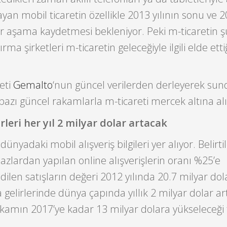
yan mobil ticaretin özellikle 2013 yılının sonu ve 20
bir aşama kaydetmesi bekleniyor. Peki m-ticaretin ş
a şirketleri m-ticaretin geleceğiyle ilgili elde etti
keti
Gemalto
‘nun güncel verilerden derleyerek su
 bazı güncel rakamlarla m-ticareti mercek altına alı
rleri her yıl 2 milyar dolar artacak
ünyadaki mobil alışveriş bilgileri yer alıyor. Belirt
zlardan yapılan online alışverişlerin oranı %25’e
dilen satışların değeri 2012 yılında 20.7 milyar dol
a gelirlerinde dünya çapında yıllık 2 milyar dolar ar
akamın 2017’ye kadar 13 milyar dolara yükseleceği