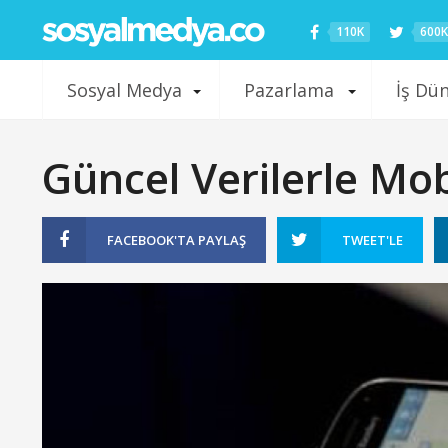
110K
600K
Sosyal Medya
Pazarlama
İş Dü
Güncel Verilerle Mob
FACEBOOK'TA
PAYLAŞ
TWEET'LE