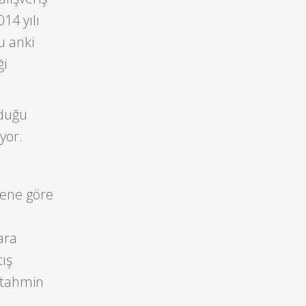
14 yılı
u anki
ği
nduğu
yor.
ilene göre
ara
tış
 tahmin