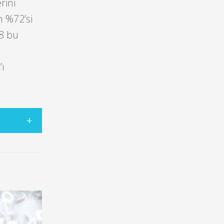
rini
n %72’si
48 bu
’ı