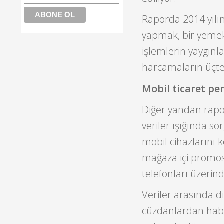
Raporda 2014 yılın
yapmak, bir yemek
işlemlerin yaygınla
harcamaların üçte 
Mobil ticaret pe
Diğer yandan rapor
veriler ışığında so
mobil cihazlarını 
mağaza içi promos
telefonları üzerind
Veriler arasında di
cüzdanlardan habe