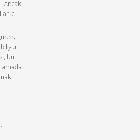
ı. Ancak
lanıcı
ğmen,
iliyor.
sı, bu
zarlamada
nmak
uz