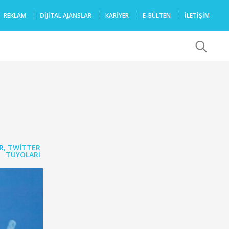
REKLAM
DIJITAL AJANSLAR
KARIYER
E-BÜLTEN
İLETİŞİM
x
R
,
TWITTER
TÜYOLARI