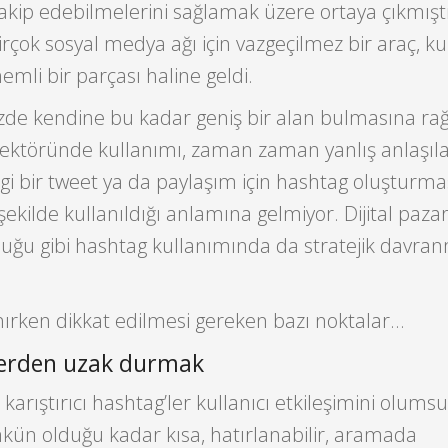
takip edebilmelerini sağlamak üzere ortaya çıkmışt
irçok sosyal medya ağı için vazgeçilmez bir araç, kul
emli bir parçası haline geldi.
de kendine bu kadar geniş bir alan bulmasına ra
sektöründe kullanımı, zaman zaman yanlış anlaşılab
i bir tweet ya da paylaşım için hashtag oluşturma
 şekilde kullanıldığı anlamına gelmiyor. Dijital pa
lduğu gibi hashtag kullanımında da stratejik davra
nırken dikkat edilmesi gereken bazı noktalar…
lerden uzak durmak
karıştırıcı hashtag’ler kullanıcı etkileşimini olums
mkün olduğu kadar kısa, hatırlanabilir, aramada