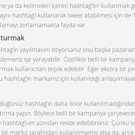
e ya da kelimeleri içeren hashtag’ler kullanmak g
 aynı hashtag’i kullanarak tweet atabilmesi için de 
ırlamayı zorlamamakta fayda var.
şturmak
htag’in yayılmasını istiyorsanız onu başka pazarl
lemeniz işe yarayabilir. Özellikle belli bir kampany
rmak kullanıcıları teşvik edebilir. Eğer ekstra bir
 hashtag’in markanız için kullanıldığı anlaşılmayabi
düğünüz hashtag’in daha önce kullanılmadığında
ştırma yapın. Böylece belli bir kampanya çerçevesi
ashtag’i en azından revize edebilirsiniz. Çünkü v
 bir marka tarafından kullanılmamış olsa da, artık