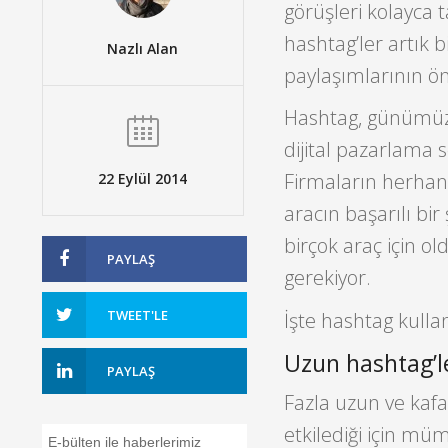
görüşleri kolayca 
hashtag’ler artık b
Nazlı Alan
paylaşımlarının ön
Hashtag, günümüz
dijital pazarlama 
Firmaların herhang
22 Eylül 2014
aracın başarılı bir
birçok araç için o
PAYLAŞ
gerekiyor.
TWEET'LE
İşte hashtag kulla
Uzun hashtag’
PAYLAŞ
Fazla uzun ve kafa 
etkilediği için mü
E-bülten ile haberlerimiz