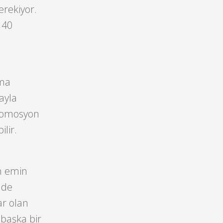
erekiyor.
140
ama
ayla
 promosyon
lir.
n emin
nde
ar olan
 başka bir