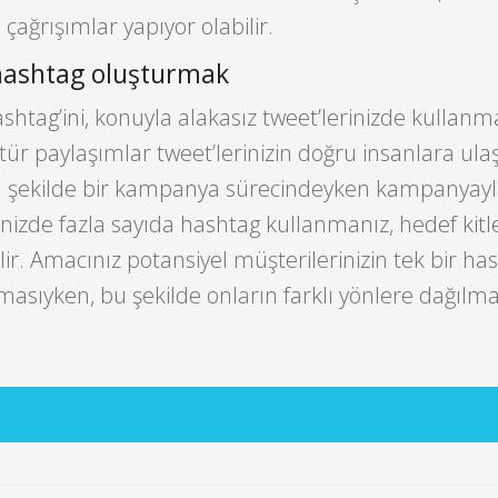
 çağrışımlar yapıyor olabilir.
 hashtag oluşturmak
htag’ini, konuyla alakasız tweet’lerinizde kullan
u tür paylaşımlar tweet’lerinizin doğru insanlara ul
nı şekilde bir kampanya sürecindeyken kampanyayla 
nizde fazla sayıda hashtag kullanmanız, hedef kitl
ilir. Amacınız potansiyel müşterilerinizin tek bir ha
asıyken, bu şekilde onların farklı yönlere dağılm