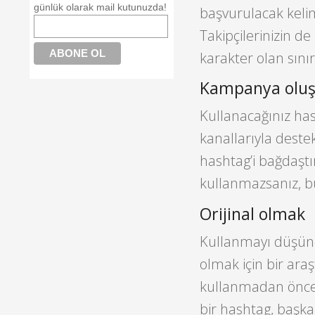
günlük olarak mail kutunuzda!
başvurulacak kelim
Takipçilerinizin de
karakter olan sın
Kampanya olu
Kullanacağınız has
kanallarıyla destek
hashtag’i bağdaştı
kullanmazsanız, bu
Orijinal olmak
Kullanmayı düşün
olmak için bir ara
kullanmadan önce h
bir hashtag, başka