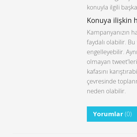
konuyla ilgili başka
Konuya ilişkin
Kampanyanızın has
faydalı olabilir. B
engelleyebilir. Ay
olmayan tweet’leri
kafasını karıştırab
çevresinde toplanm
neden olabilir.
Yorumlar
(0)