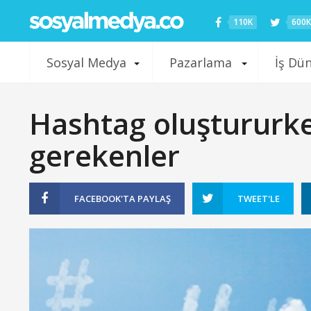
110K
600K
Sosyal Medya
Pazarlama
İş Dü
Hashtag oluştururke
gerekenler
FACEBOOK'TA
PAYLAŞ
TWEET'LE