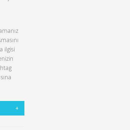
mamanız
aşmasını
ilgisi
enizin
shtag
asına