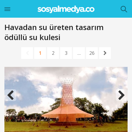
Havadan su üreten tasarım
ödüllü su kulesi
1
2
3
…
26