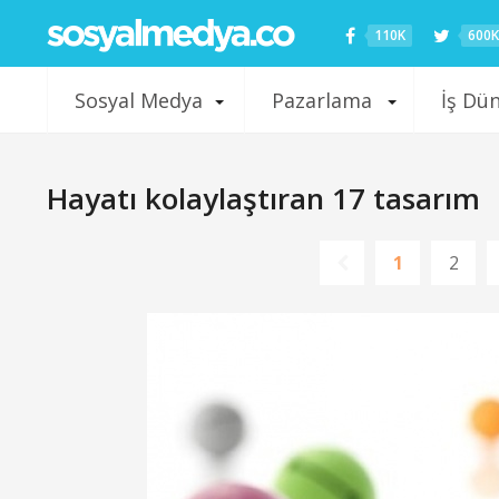
110K
600K
Sosyal Medya
Pazarlama
İş Dü
Hayatı kolaylaştıran 17 tasarım
1
2