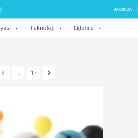
HAKKINDA
nyası
Teknoloji
Eğlence
3
…
17