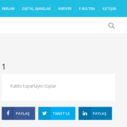
REKLAM
DIJITAL AJANSLAR
KARIYER
E-BÜLTEN
İLETİŞİM
x
1
Kablo toparlayıcı toplar
PAYLAŞ
TWEET'LE
PAYLAŞ