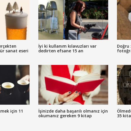
erçekten
İyi ki kullanım kılavuzları var
Doğru 
tür sanat eseri
dedirten efsane 15 an
fotoğr
mek için 11
İşinizde daha başarılı olmanız için
Ölmed
okumanız gereken 9 kitap
35 kit