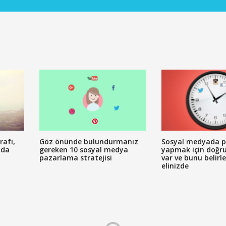
rafı,
Göz önünde bulundurmanız
Sosyal medyada p
nda
gereken 10 sosyal medya
yapmak için doğr
pazarlama stratejisi
var ve bunu belirl
elinizde