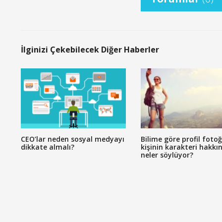
İlginizi Çekebilecek Diğer Haberler
CEO’lar neden sosyal medyayı
Bilime göre profil fotoğ
dikkate almalı?
kişinin karakteri hakkı
neler söylüyor?