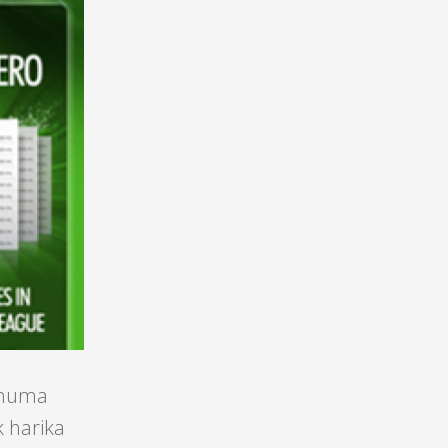
konuma
k harika