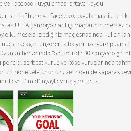
one ve Facebook uygulaması ortaya koydu.
er isimli iPhone ve Facebook uygulaması ile anlık
narak UEFA Şampiyonlar Ligi maçlarının merkezin
öyle ki, mesela izlediğiniz maç esnasında kullanılan
onuçlanacağını öngörerek başarınıza göre puan alı
Oyunun her anında “önümüzde 30 saniyede gol ol
ası penaltı, serbest vuruş ve köşe vuruşlarında tah
Bunu iPhone telefonunuz üzerinden de yaparak çevr
ınızla ve tüm dünyayla yarışıyorsunuz.