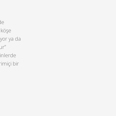
de
 köşe
yor ya da
ur”
minlerde
imiçi bir