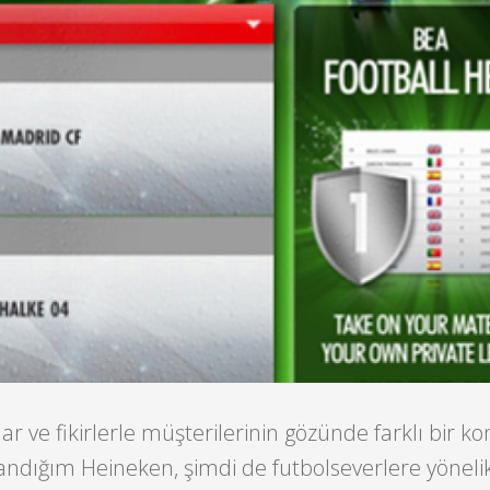
ar ve fikirlerle müşterilerinin gözünde farklı bir 
andığım Heineken, şimdi de futbolseverlere yöneli