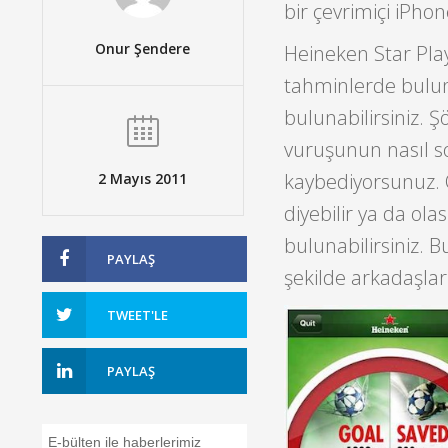
bir çevrimiçi iPh
Onur Şendere
Heineken Star Play
tahminlerde bulu
bulunabilirsiniz. Ş
vuruşunun nasıl s
kaybediyorsunuz. 
2 Mayıs 2011
diyebilir ya da ol
bulunabilirsiniz. 
PAYLAŞ
şekilde arkadaşlar
TWEET'LE
PAYLAŞ
E-bülten ile haberlerimiz