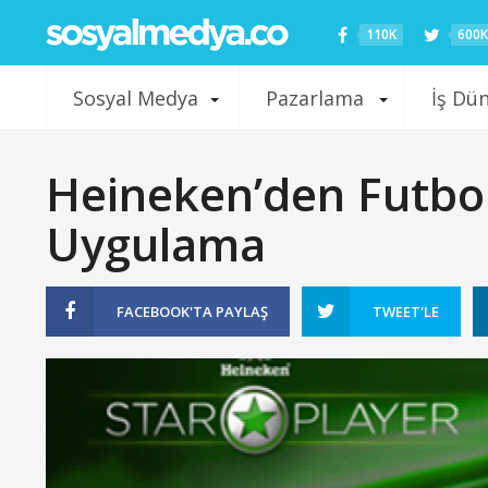
110K
600K
Sosyal Medya
Pazarlama
İş Dü
Heineken’den Futbols
Uygulama
FACEBOOK'TA
PAYLAŞ
TWEET'LE