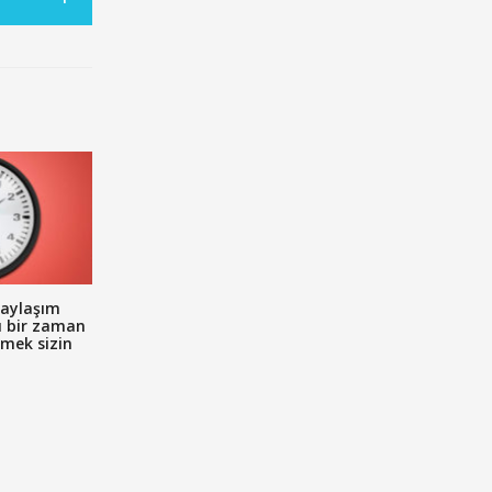
aylaşım
u bir zaman
emek sizin