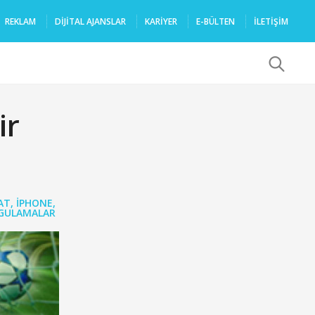
REKLAM
DIJITAL AJANSLAR
KARIYER
E-BÜLTEN
İLETİŞİM
x
ir
AT
,
IPHONE
,
GULAMALAR