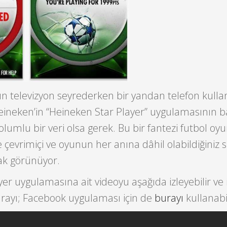
ın televizyon seyrederken bir yandan telefon kullan
eineken’in “Heineken Star Player” uygulamasının ba
olumlu bir veri olsa gerek. Bu bir fantezi futbol oy
 çevrimiçi ve oyunun her anına dâhil olabildiğiniz s
ak görünüyor.
er uygulamasına ait videoyu aşağıda izleyebilir ve
rayı; Facebook uygulaması için de
burayı
kullanabil