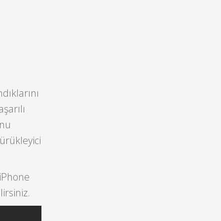
dıklarını
şarılı
unu
ürükleyici
 iPhone
irsiniz.