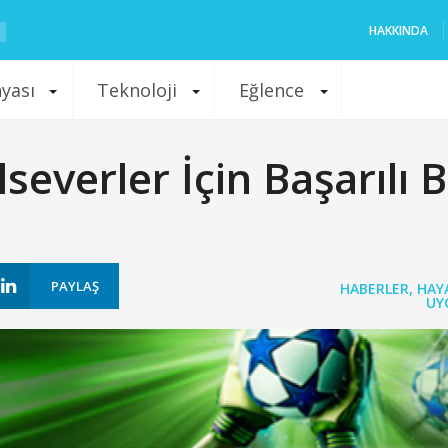
HAKKINDA
nyası
Teknoloji
Eğlence
everler İçin Başarılı B
PAYLAŞ
HABERLER
,
HAY
UY