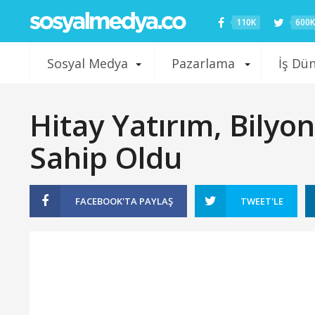
110K
600K
Sosyal Medya
Pazarlama
İş Dü
Hitay Yatırım, Bily
Sahip Oldu
FACEBOOK'TA
PAYLAŞ
TWEET'LE