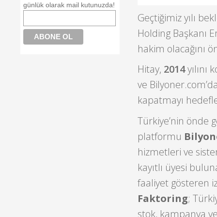
günlük olarak mail kutunuzda!
Geçtiğimiz yılı bek
Holding Başkanı Em
hakim olacağını ön
Hitay,
2014
yılını 
ve Bilyoner.com’da
kapatmayı hedefled
Türkiye’nin önde g
platformu
Bilyon
hizmetleri ve sist
kayıtlı üyesi bulu
faaliyet gösteren i
Faktoring
; Türk
stok, kampanya v