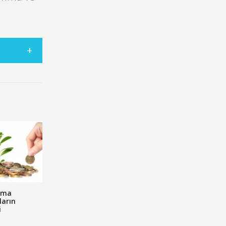
lma
ların
i