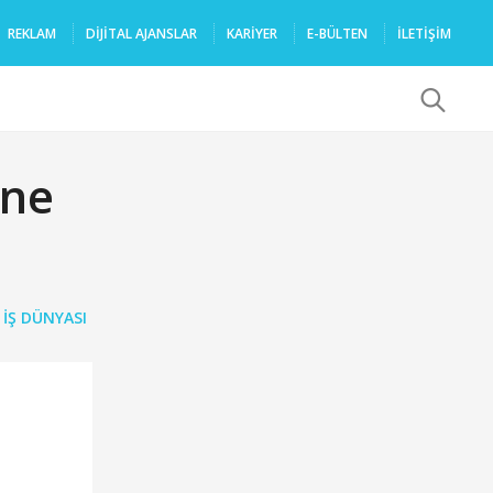
REKLAM
DIJITAL AJANSLAR
KARIYER
E-BÜLTEN
İLETİŞİM
x
ine
,
İŞ DÜNYASI