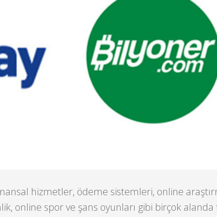
, finansal hizmetler, ödeme sistemleri, online araştı
k, online spor ve şans oyunları gibi birçok alanda 