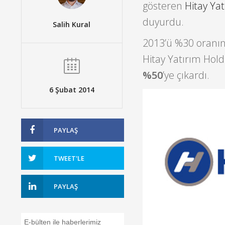
gösteren
Hitay Ya
duyurdu.
Salih Kural
2013’ü %30 oranı
Hitay Yatırım Holdi
%50
’ye çıkardı.
6 Şubat 2014
PAYLAŞ
TWEET'LE
PAYLAŞ
E-bülten ile haberlerimiz