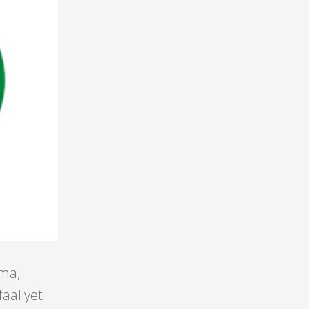
rma,
faaliyet