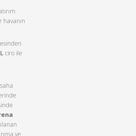
Yatırım
ir havanın
ümesinden
TL
ciro ile
 saha
erinde
sinde
rena
aklanan
vunma ve