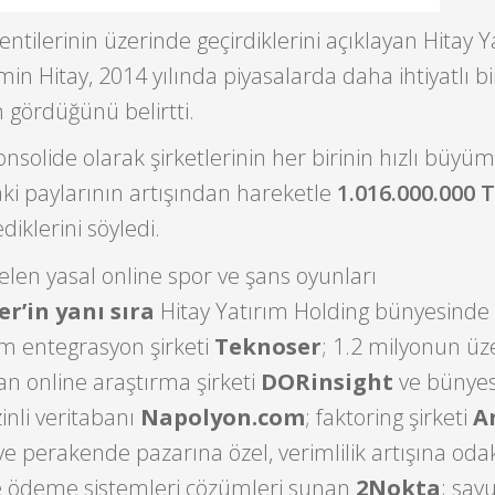
lentilerinin üzerinde geçirdiklerini açıklayan Hitay 
in Hitay, 2014 yılında piyasalarda daha ihtiyatlı b
 gördüğünü belirtti.
konsolide olarak şirketlerinin her birinin hızlı büy
ki paylarının artışından hareketle
1.016.000.000 
iklerini söyledi.
elen yasal online spor ve şans oyunları
er’in yanı sıra
Hitay Yatırım Holding bünyesinde
em entegrasyon şirketi
Teknoser
; 1.2 milyonun üz
nan online araştırma şirketi
DORinsight
ve bünye
zinli veritabanı
Napolyon.com
; faktoring şirketi
A
iye perakende pazarına özel, verimlilik artışına od
e ödeme sistemleri çözümleri sunan
2Nokta
; sa