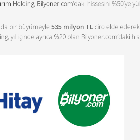
tırım Holding
,
Bilyoner.com
’daki hissesini %50’ye yük
nda bir büyümeyle
535 milyon TL
ciro elde edere
ng, yıl içinde ayrıca %20 olan Bilyoner.com’daki his