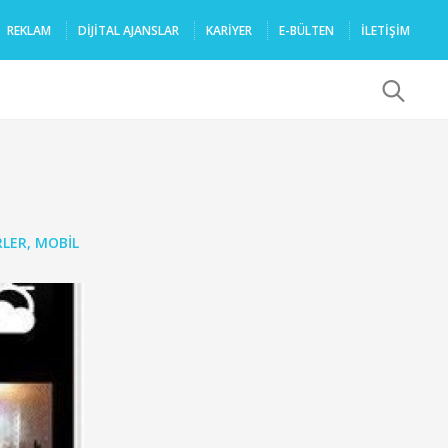
REKLAM
DIJITAL AJANSLAR
KARIYER
E-BÜLTEN
İLETİŞİM
x
RLER
,
MOBIL