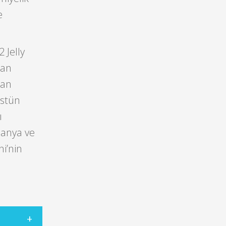
e
 Jelly
ran
kan
üstün
ı
manya ve
i’nin