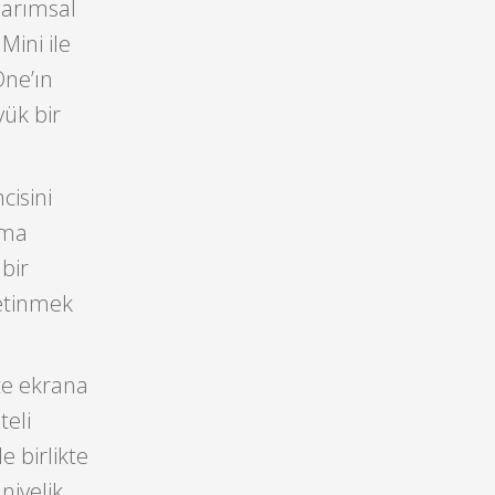
sarımsal
Mini ile
One’ın
yük bir
cisini
ama
 bir
yetinmek
te ekrana
teli
e birlikte
niyelik