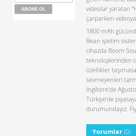
videolar yaratan “
çarparken videoya 
1800 mAh gücünde 
Bean işletim siste
cihazda Boom Soun
teknolojilerinden
özellikler taşımas
sevmeyenleri tatm
İngiltere’de Ağust
Türkiye’de piyasay
durumundayız. Fiya
Yorumlar
(0)