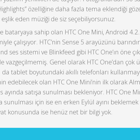
Highlights” özelliğine daha fazla tema eklendiği göz
eşlik eden müziği de siz seçebiliyorsunuz.
bataryaya sahip olan HTC One Mini, Android 4.2.2
miyle çalışıyor. HTC’nin Sense 5 arayüzünü barındı
d ses sistemi ve Blinkfeed gibi HTC One’ın öne çı
 de vazgeçilmemiş. Genel olarak HTC One’dan çok 
a da tablet boyutundaki akıllı telefonları kullanmay
in edebilecek olan HTC One Mini’nin ilk olarak Al
os ayında satışa sunulması bekleniyor. HTC One Min
a sunulması için ise en erken Eylül ayını beklemek
t konusunda ise henüz net bir bilgi yok.