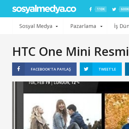
110K
600K
Sosyal Medya
Pazarlama
İş Dü
HTC One Mini Resmi 
FACEBOOK'TA
PAYLAŞ
TWEET'LE