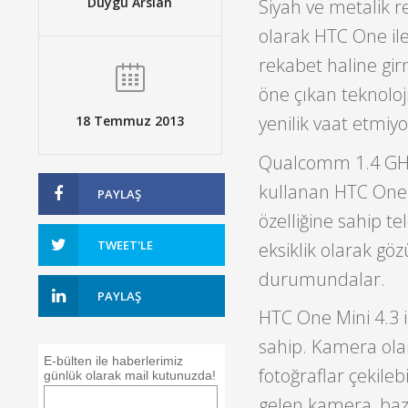
Duygu Arslan
Siyah ve metalik 
olarak HTC One ile
rekabet haline gi
öne çıkan teknoloj
yenilik vaat etmiyo
18 Temmuz 2013
Qualcomm 1.4 GHz h
kullanan HTC One 
PAYLAŞ
özelliğine sahip te
TWEET'LE
eksiklik olarak gö
durumundalar.
PAYLAŞ
HTC One Mini 4.3 
sahip. Kamera olar
E-bülten ile haberlerimiz
fotoğraflar çekileb
günlük olarak mail kutunuzda!
gelen kamera, bazı 