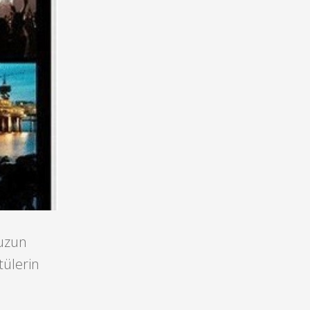
 uzun
tülerin