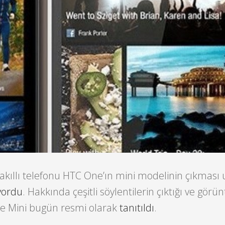
 akıllı telefonu HTC One’ın mini modelinin çıkması
yordu
. Hakkında çeşitli söylentilerin çıktığı ve görün
One Mini bugün resmi olarak
tanıtıldı
.