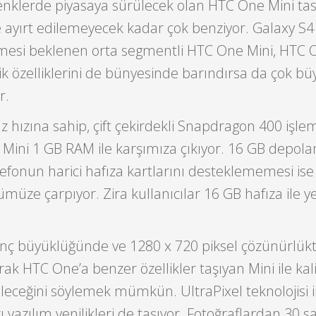
renklerde piyasaya sürülecek olan HTC One Mini ta
 ayırt edilemeyecek kadar çok benziyor. Galaxy S4 
rmesi beklenen orta segmentli HTC One Mini, HTC 
ik özelliklerini de bünyesinde barındırsa da çok bü
r.
ızına sahip, çift çekirdekli Snapdragon 400 işlem
Mini 1 GB RAM ile karşımıza çıkıyor. 16 GB depol
lefonun harici hafıza kartlarını desteklememesi ise
zümüze çarpıyor. Zira kullanıcılar 16 GB hafıza ile 
inç büyüklüğünde ve 1280 x 720 piksel çözünürlük
ak HTC One’a benzer özellikler taşıyan Mini ile kali
ileceğini söylemek mümkün. UltraPixel teknolojisi il
yazılım yenilikleri de taşıyor. Fotoğraflardan 30 sa