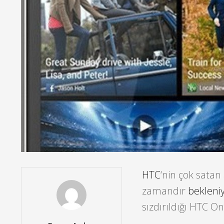
HTC
‘nin çok satan
zamandır
bekleni
sızdırıldığı HTC 