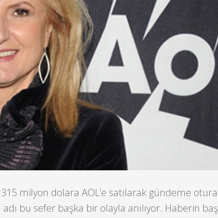
e 315 milyon dolara AOL’e satılarak gündeme otur
 adı bu sefer başka bir olayla anılıyor. Haberin ba