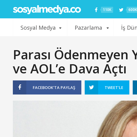
110K
600K
Sosyal Medya
Pazarlama
İş Dü
Parası Ödenmeyen Y
ve AOL’e Dava Açtı
FACEBOOK'TA
PAYLAŞ
TWEET'LE