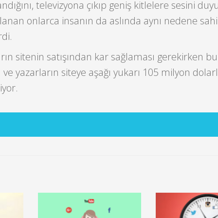
ndığını, televizyona çıkıp geniş kitlelere sesini du
ınlanan onlarca insanın da aslında aynı nedene sah
di.
arın sitenin satışından kar sağlaması gerekirken b
 ve yazarların siteye aşağı yukarı 105 milyon dolarl
iyor.