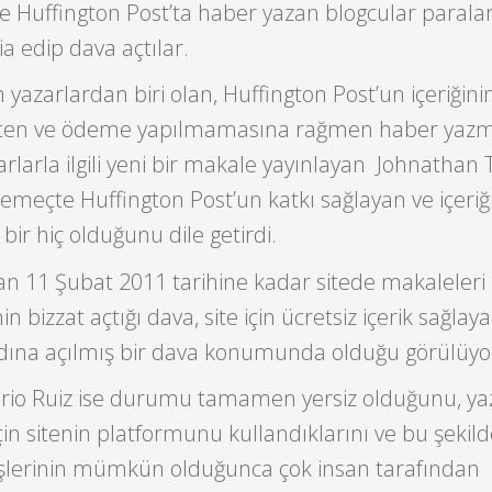
re Huffington Post’ta haber yazan blogcular paralar
a edip dava açtılar.
azarlardan biri olan, Huffington Post’un içeriğin
eten ve ödeme yapılmamasına rağmen haber yaz
rlarla ilgili yeni bir makale yayınlayan Johnathan T
emeçte Huffington Post’un katkı sağlayan ve içeriğ
bir hiç olduğunu dile getirdi.
n 11 Şubat 2011 tarihine kadar sitede makaleleri
n bizzat açtığı dava, site için ücretsiz içerik sağlay
dına açılmış bir dava konumunda olduğu görülüyo
rio Ruiz ise durumu tamamen yersiz olduğunu, yaz
çin sitenin platformunu kullandıklarını ve bu şekil
rüşlerinin mümkün olduğunca çok insan tarafından