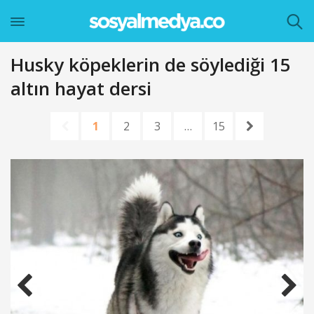
Husky köpeklerin de söylediği 15
altın hayat dersi
1
2
3
…
15