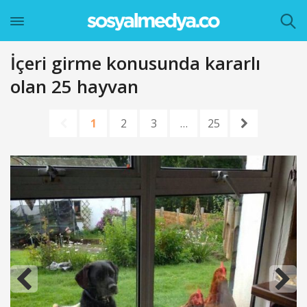
İçeri girme konusunda kararlı
olan 25 hayvan
1
2
3
…
25