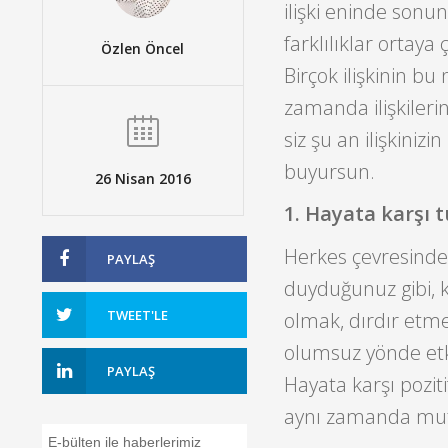
ilişki eninde sonu
farklılıklar ortaya 
Özlen Öncel
Birçok ilişkinin b
zamanda ilişkileri
siz şu an ilişkiniz
buyursun.
26 Nisan 2016
1. Hayata karşı 
Herkes çevresinde p
PAYLAŞ
duyduğunuz gibi, k
TWEET'LE
olmak, dırdır etmek
olumsuz yönde etki
PAYLAŞ
Hayata karşı pozit
aynı zamanda mutl
E-bülten ile haberlerimiz