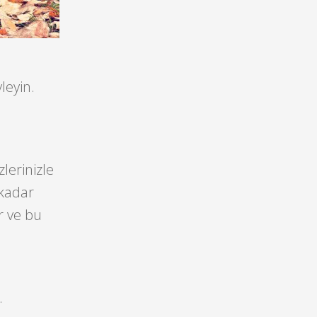
yleyin.
zlerinizle
 kadar
r ve bu
.