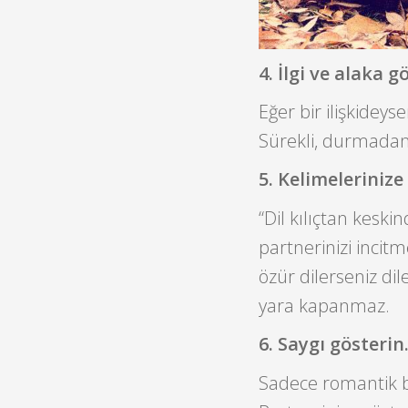
4. İlgi ve alaka g
Eğer bir ilişkideyse
Sürekli, durmadan.
5. Kelimelerinize
“Dil kılıçtan keski
partnerinizi incit
özür dilerseniz di
yara kapanmaz.
6. Saygı gösterin
Sadece romantik bir