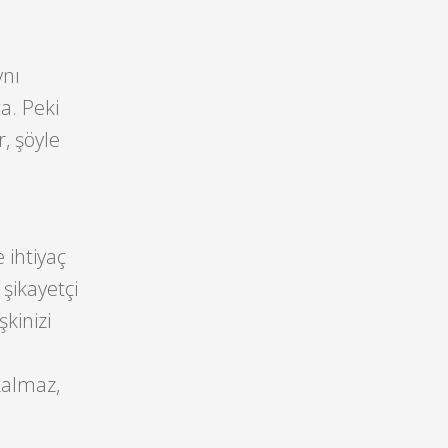
ynı
a. Peki
r, şöyle
 ihtiyaç
şikayetçi
kinizi
kalmaz,