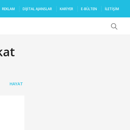
REKLAM
DIJITAL AJANSLAR
KARIYER
E-BÜLTEN
İLETİŞİM
x
kat
HAYAT