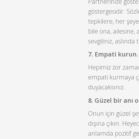
Partnerinize göster
göstergesidir. Sözl
tepkilere, her şeye
bile ona, ailesine,
sevgiliniz, aslında
7. Empati kurun.
Hepimiz zor zaman
empati kurmaya çal
duyacaksınız.
8. Güzel bir anı 
Onun için güzel şey
dışına çıkın. Heyec
anlamda pozitif ge