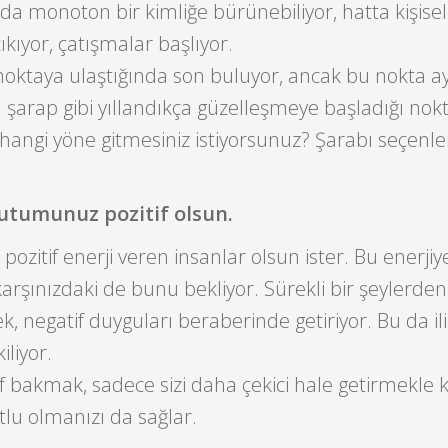
nda monoton bir kimliğe bürünebiliyor, hatta kişisel
çıkıyor, çatışmalar başlıyor.
u noktaya ulaştığında son buluyor, ancak bu nokta a
n şarap gibi yıllandıkça güzelleşmeye başladığı nokt
in hangi yöne gitmesiniz istiyorsunuz? Şarabı seçenle
tutumunuz pozitif olsun.
ozitif enerji veren insanlar olsun ister. Bu enerjiye
arşınızdaki de bunu bekliyor. Sürekli bir şeylerden 
, negatif duyguları beraberinde getiriyor. Bu da iliş
liyor.
if bakmak, sadece sizi daha çekici hale getirmekle 
u olmanızı da sağlar.