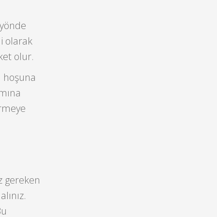
z yönde
i olarak
et olur.
in hoşuna
amına
irmeye
z gereken
alınız.
Bu