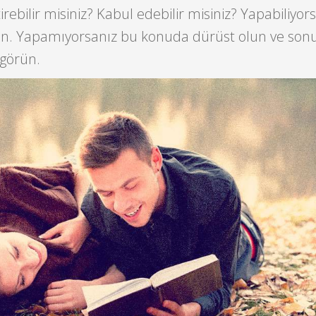
tirebilir misiniz? Kabul edebilir misiniz? Yapabiliyors
ın. Yapamıyorsanız bu konuda dürüst olun ve son
 görün.