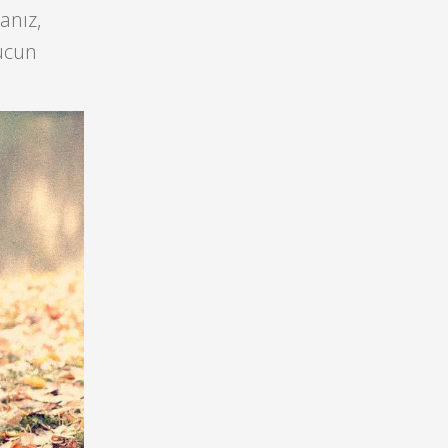
anız,
ucun