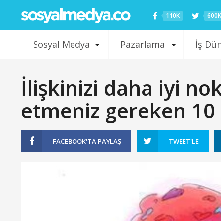
110K
600K
Sosyal Medya
Pazarlama
İş Dü
İlişkinizi daha iyi n
etmeniz gereken 10
FACEBOOK'TA
PAYLAŞ
TWEET'LE