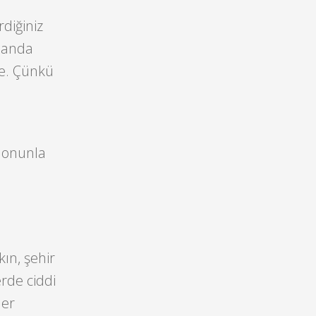
rdiğiniz
z anda
ne. Çünkü
 onunla
kın, şehir
erde ciddi
her