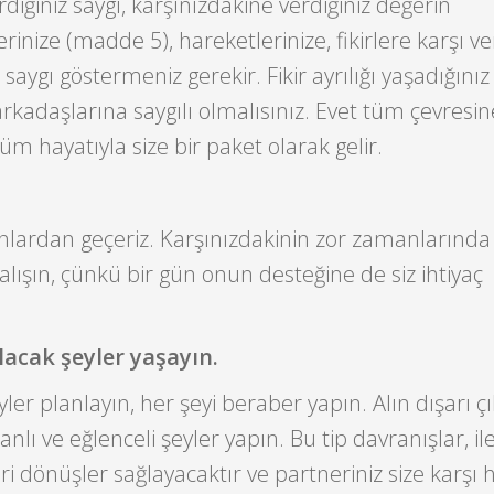
diğiniz saygı, karşınızdakine verdiğiniz değerin
erinize (madde 5), hareketlerinize, fikirlere karşı ve
 saygı göstermeniz gerekir. Fikir ayrılığı yaşadığını
 arkadaşlarına saygılı olmalısınız. Evet tüm çevresi
 tüm hayatıyla size bir paket olarak gelir.
lardan geçeriz. Karşınızdakinin zor zamanlarında
ışın, çünkü bir gün onun desteğine de siz ihtiyaç
olacak şeyler yaşayın.
ler planlayın, her şeyi beraber yapın. Alın dışarı çı
anlı ve eğlenceli şeyler yapın. Bu tip davranışlar, il
ri dönüşler sağlayacaktır ve partneriniz size karşı 