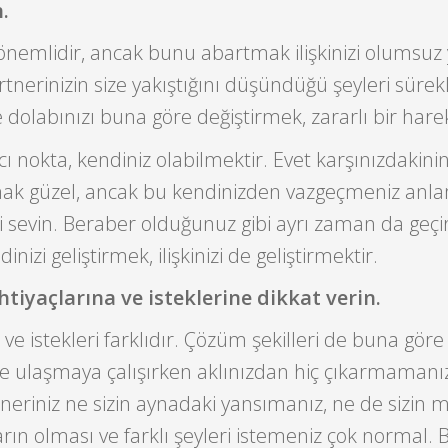
.
k önemlidir, ancak bunu abartmak ilişkinizi olumsu
rtnerinizin size yakıştığını düşündüğü şeyleri sürekl
 dolabınızı buna göre değiştirmek, zararlı bir harek
alıcı nokta, kendiniz olabilmektir. Evet karşınızdakin
mak güzel, ancak bu kendinizden vazgeçmeniz anl
i sevin. Beraber olduğunuz gibi ayrı zaman da geç
nizi geliştirmek, ilişkinizi de geliştirmektir.
ihtiyaçlarına ve isteklerine dikkat verin.
ve istekleri farklıdır. Çözüm şekilleri de buna göre
me ulaşmaya çalışırken aklınızdan hiç çıkarmamanı
tneriniz ne sizin aynadaki yansımanız, ne de sizin m
arın olması ve farklı şeyleri istemeniz çok normal. 