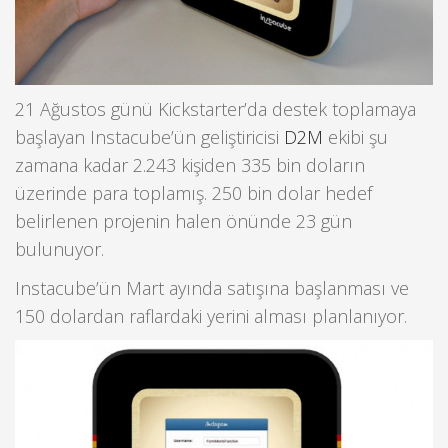
21 Ağustos günü Kickstarter’da destek toplamaya
başlayan Instacube’ün geliştiricisi
D2M
ekibi şu
zamana kadar 2.243 kişiden 335 bin doların
üzerinde para toplamış. 250 bin dolar hedef
belirlenen projenin halen önünde 23 gün
bulunuyor.
Instacube’ün Mart ayında satışına başlanması ve
150 dolardan raflardaki yerini alması planlanıyor.