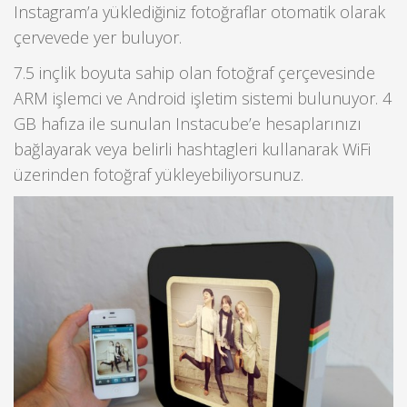
Instagram’a yüklediğiniz fotoğraflar otomatik olarak
çervevede yer buluyor.
7.5 inçlik boyuta sahip olan fotoğraf çerçevesinde
ARM işlemci ve Android işletim sistemi bulunuyor. 4
GB hafıza ile sunulan Instacube’e hesaplarınızı
bağlayarak veya belirli hashtagleri kullanarak WiFi
üzerinden fotoğraf yükleyebiliyorsunuz.