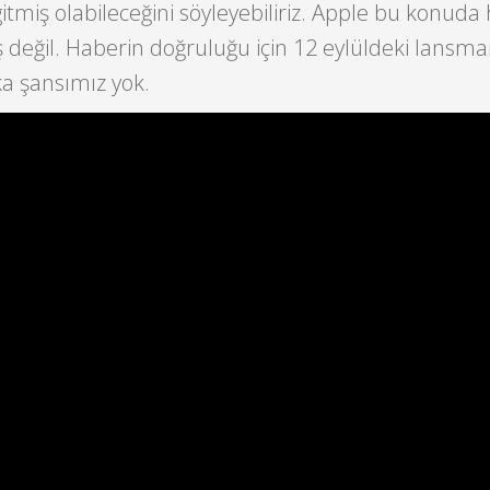
itmiş olabileceğini söyleyebiliriz. Apple bu konuda 
ş değil. Haberin doğruluğu için 12 eylüldeki lansma
a şansımız yok.