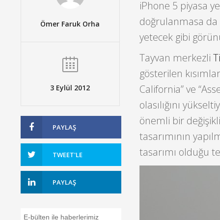
iPhone 5 piyasa ye
doğrulanmasa da 
Ömer Faruk Orha
yetecek gibi görün
Tayvan merkezli
T
gösterilen kısıml
California” ve “As
3 Eylül 2012
olasılığını yükselt
önemli bir değişik
PAYLAŞ
tasarımının yapılmı
tasarımı olduğu tez
TWEET'LE
PAYLAŞ
E-bülten ile haberlerimiz