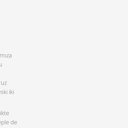
ımıza
ı
ruz
ki iki
ikte
eple de