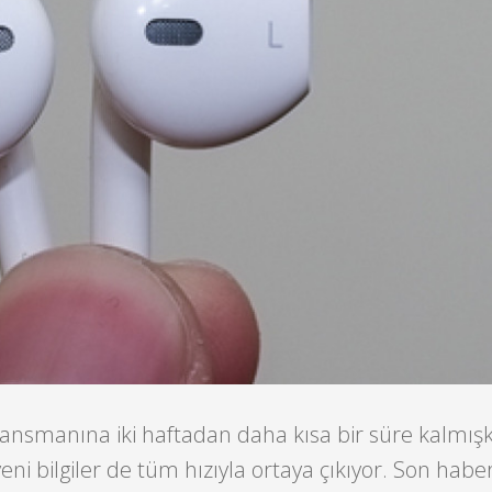
lansmanına iki haftadan daha kısa bir süre kalmışke
eni bilgiler de tüm hızıyla ortaya çıkıyor. Son habe