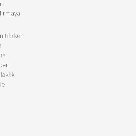
ak
dırmaya
nıtılırken
n
lma
beri
laklık
le