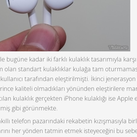
le bugüne kadar iki farklı kulaklık tasarımıyla karş
rım olan standart kulaklıklar kulağa tam oturmamas
llanıcı tarafından eleştirilmişti. İkinci jenerasyon
erince kaliteli olmadıkları yönünden eleştirilere ma
tılan kulaklık gerçekten iPhone kulaklığı ise Apple es
irmiş gibi görünmekte.
llı telefon pazarındaki rekabetin kızışmasıyla birl
larını her yönden tatmin etmek isteyeceğini bu seb