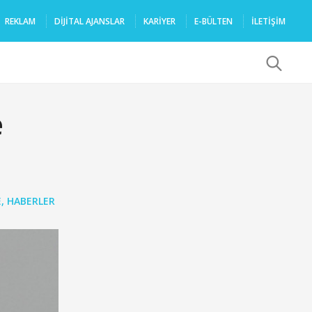
REKLAM
DIJITAL AJANSLAR
KARIYER
E-BÜLTEN
İLETİŞİM
x
e
E
,
HABERLER