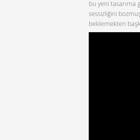
bu yeni tasarıma g
sessizliğini bozmu
beklemekten başk