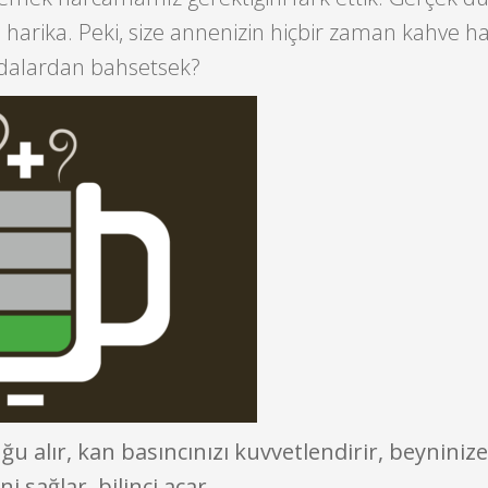
se harika. Peki, size annenizin hiçbir zaman kahve 
ydalardan bahsetsek?
u alır, kan basıncınızı kuvvetlendirir, beyniniz
i sağlar, bilinci açar.