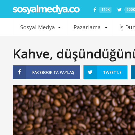
110K
600K
Sosyal Medya
Pazarlama
İş Dü
Kahve, düşündüğünü
FACEBOOK'TA
PAYLAŞ
TWEET'LE