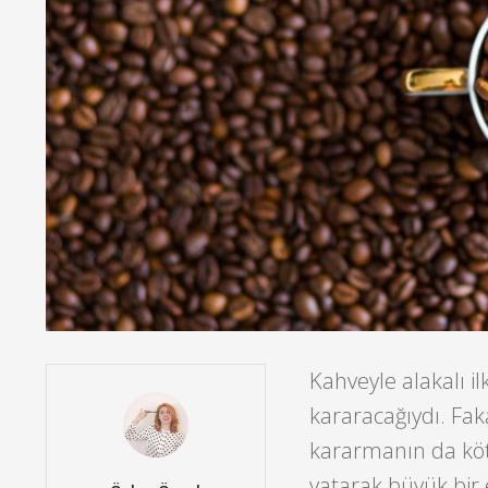
Kahveyle alakalı i
kararacağıydı.
Fak
kararmanın da kötü
yatarak büyük bir