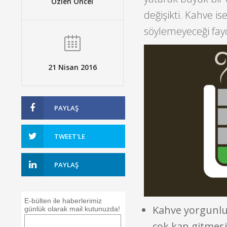
Özlen Öncel
değişikti. Kahve i
söylemeyeceği fa
21 Nisan 2016
PAYLAŞ
TWEET'LE
PAYLAŞ
E-bülten ile haberlerimiz
Kahve yorgunluğ
günlük olarak mail kutunuzda!
çok kan gitmesin