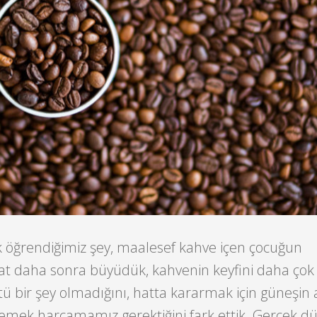
lk öğrendiğimiz şey, maalesef kahve içen çocuğun
at daha sonra büyüdük, kahvenin keyfini daha çok 
 bir şey olmadığını, hatta kararmak için güneşin 
 emek harcamamız gerektiğini fark ettik. Gerçek d