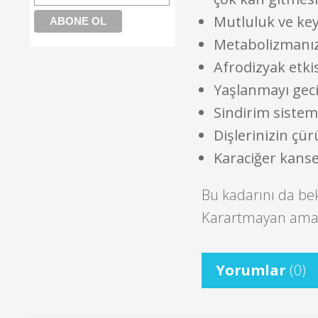
Mutluluk ve key
Metabolizmanızı
Afrodizyak etkisi
Yaşlanmayı gecik
Sindirim sistem
Dişlerinizin çür
Karaciğer kanser
Bu kadarını da b
Karartmayan ama 
Yorumlar
(0)