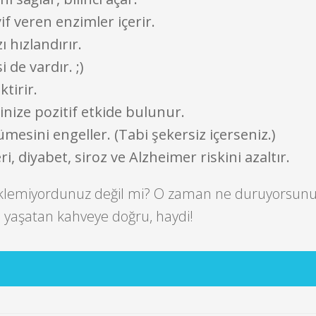
if veren enzimler içerir.
 hızlandırır.
 de vardır. ;)
tirir.
inize pozitif etkide bulunur.
ümesini engeller. (Tabi şekersiz içerseniz.)
i, diyabet, siroz ve Alzheimer riskini azaltır.
eklemiyordunuz değil mi? O zaman ne duruyorsun
yaşatan kahveye doğru, haydi!