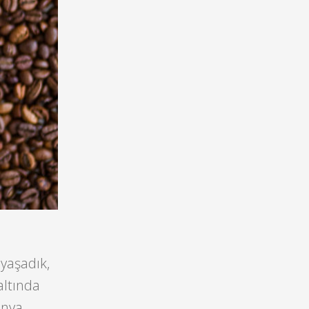
yaşadık,
altında
ünya