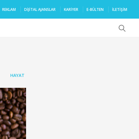
REKLAM
DIJITAL AJANSLAR
KARIYER
E-BÜLTEN
İLETİŞİM
x
HAYAT