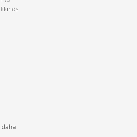
hakkında
e daha