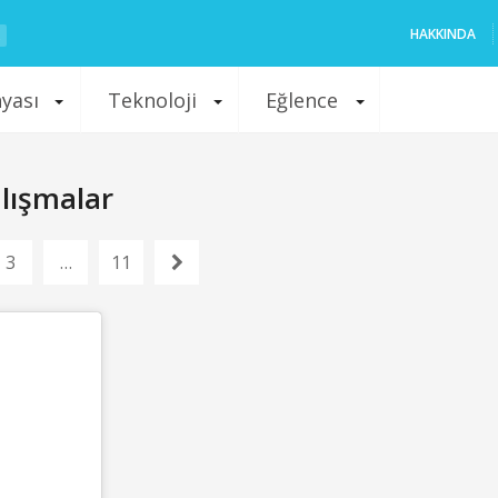
HAKKINDA
nyası
Teknoloji
Eğlence
lışmalar
3
…
11