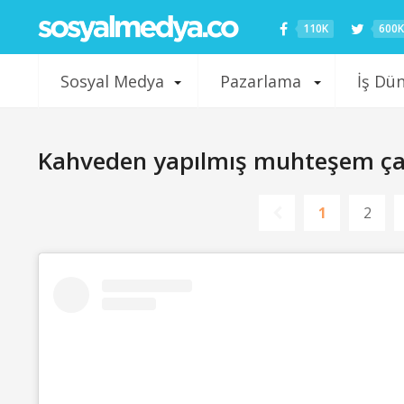
110K
600K
Sosyal Medya
Pazarlama
İş Dü
Kahveden yapılmış muhteşem ça
1
2