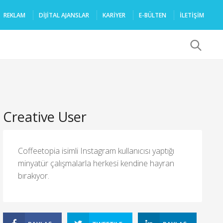
REKLAM
DIJITAL AJANSLAR
KARIYER
E-BÜLTEN
İLETİŞİM
x
Creative User
Coffeetopia isimli Instagram kullanıcısı yaptığı
minyatür çalışmalarla herkesi kendine hayran
bırakıyor.