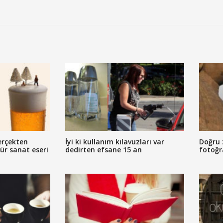
erçekten
İyi ki kullanım kılavuzları var
Doğru 
tür sanat eseri
dedirten efsane 15 an
fotoğr