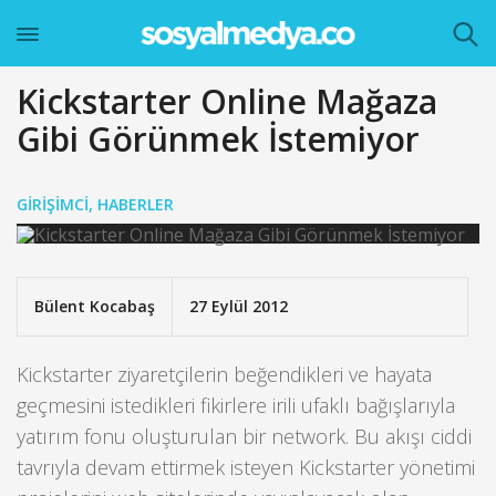
Kickstarter Online Mağaza
Gibi Görünmek İstemiyor
GIRIŞIMCI
,
HABERLER
Bülent Kocabaş
27 Eylül 2012
Kickstarter ziyaretçilerin beğendikleri ve hayata
geçmesini istedikleri fikirlere irili ufaklı bağışlarıyla
yatırım fonu oluşturulan bir network. Bu akışı ciddi
tavrıyla devam ettirmek isteyen Kickstarter yönetimi