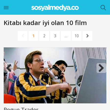
Kitabı kadar iyi olan 10 film
1
2
3
…
10
Rogue Trader