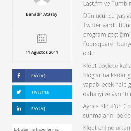
Last.fm ve Tumblr’
Bahadır Atasoy
Dün üçüncü yaş gü
Twitter vardı. Bu
program geçtiğimi
Foursquare’i bünye
oldu.
11 Ağustos 2011
Klout böylece kulla
bloglarına kadar ge
PAYLAŞ
yapabilecek hale g
TWEET'LE
daha iyi ve ayrıntıl
Ayrıca Klout’un Goo
PAYLAŞ
sunmalarını bekled
Klout online ortam
E-bülten ile haberlerimiz