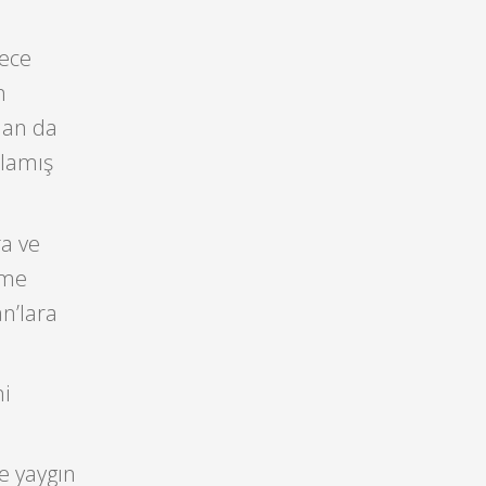
dece
n
dan da
tlamış
ra ve
rme
n’lara
ni
e yaygın