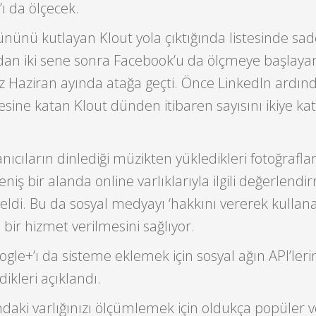
ı da ölçecek.
nünü kutlayan Klout yola çıktığında listesinde sa
ndan iki sene sonra Facebook’u da ölçmeye başlaya
z Haziran ayında atağa geçti. Önce LinkedIn ardın
sine katan Klout dünden itibaren sayısını ikiye ka
nıcıların dinlediği müzikten yükledikleri fotoğrafla
niş bir alanda online varlıklarıyla ilgili değerlendi
eldi. Bu da sosyal medyayı ‘hakkını vererek kullana
ı bir hizmet verilmesini sağlıyor.
gle+’ı da sisteme eklemek için sosyal ağın API’leri
ikleri açıklandı.
daki varlığınızı ölçümlemek için oldukça popüler v