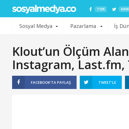
110K
600K
Sosyal Medya
Pazarlama
İş Dü
Klout’un Ölçüm Alanı
Instagram, Last.fm, 
FACEBOOK'TA
PAYLAŞ
TWEET'LE