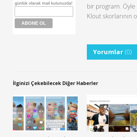
günlük olarak mail kutunuzda!
bir program. Öyle 
Klout skorlarının 
Yorumlar
(0)
İlginizi Çekebilecek Diğer Haberler