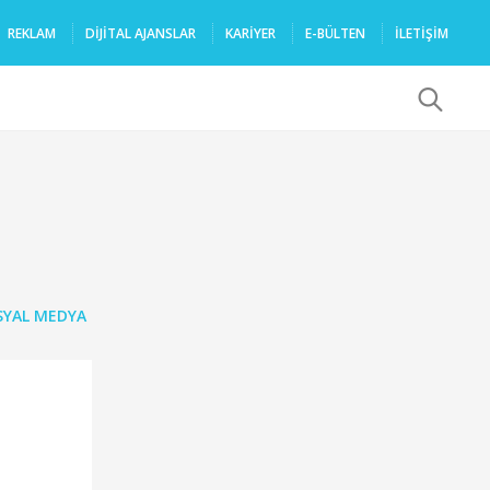
REKLAM
DIJITAL AJANSLAR
KARIYER
E-BÜLTEN
İLETİŞİM
x
SYAL MEDYA