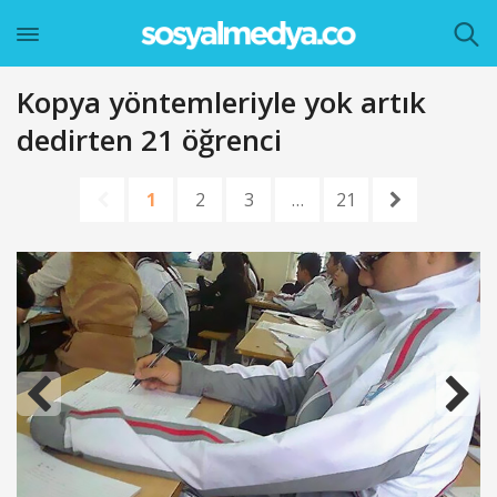
Kopya yöntemleriyle yok artık
dedirten 21 öğrenci
1
2
3
…
21