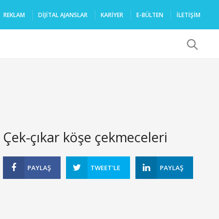
REKLAM
DIJITAL AJANSLAR
KARIYER
E-BÜLTEN
İLETİŞİM
x
Çek-çıkar köşe çekmeceleri
PAYLAŞ
TWEET'LE
PAYLAŞ