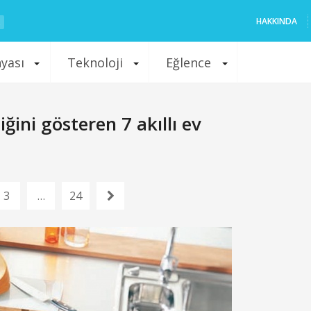
HAKKINDA
nyası
Teknoloji
Eğlence
ğini gösteren 7 akıllı ev
3
…
24