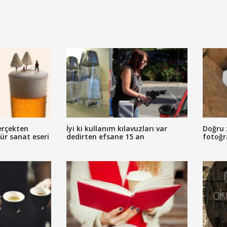
erçekten
İyi ki kullanım kılavuzları var
Doğru 
tür sanat eseri
dedirten efsane 15 an
fotoğr