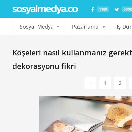
110K
600K
Sosyal Medya
Pazarlama
İş Dü
Köşeleri nasıl kullanmanız gerekti
dekorasyonu fikri
1
2