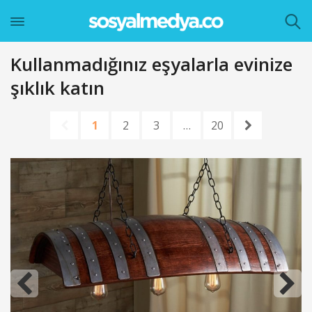
Kullanmadığınız eşyalarla evinize
şıklık katın
1
2
3
…
20