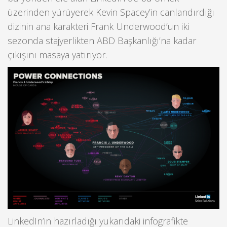
üzerinden yürüyerek Kevin Spacey’in canlandırdığı
dizinin ana karakteri Frank Underwood’un iki
sezonda stajyerlikten ABD Başkanlığı’na kadar
çıkışını masaya yatırıyor.
LinkedIn’in hazırladığı yukarıdaki infografikte