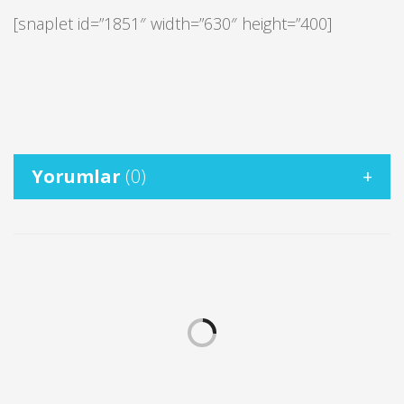
[snaplet id=”1851″ width=”630″ height=”400]
Yorumlar
(0)