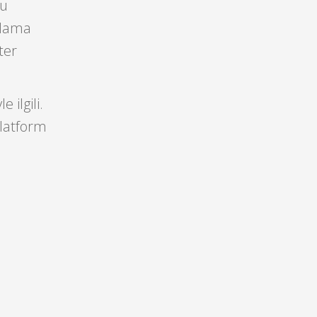
bu
talama
ter
 ilgili.
platform
ı