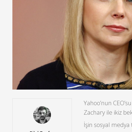
Yahoo’nun CEO’su 
Zachary ile ikiz be
İşin sosyal medya