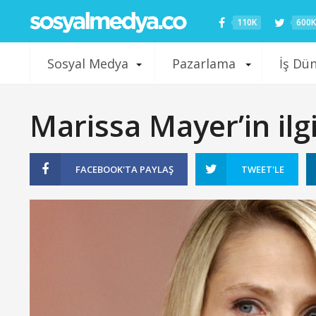
110K
600K
Sosyal Medya
Pazarlama
İş Dü
Marissa Mayer’in ilgi
FACEBOOK'TA
PAYLAŞ
TWEET'LE