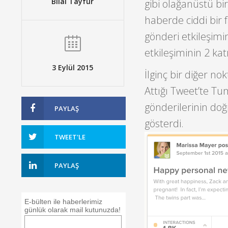
Bilal Tayfur
gibi olağanüstü bi
haberde ciddi bir f
gönderi etkileşimin
etkileşiminin 2 ka
3 Eylül 2015
İlginç bir diğer nok
Attığı Tweet’te Tu
gönderilerinin doğ
PAYLAŞ
gösterdi.
TWEET'LE
PAYLAŞ
E-bülten ile haberlerimiz
günlük olarak mail kutunuzda!