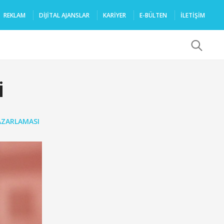
REKLAM
DIJITAL AJANSLAR
KARIYER
E-BÜLTEN
İLETİŞİM
x
i
PAZARLAMASI