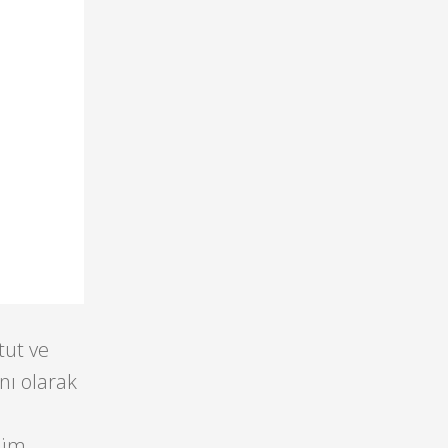
tut ve
nı olarak
lüm