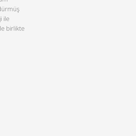
ürdürmüş
 ile
e birlikte