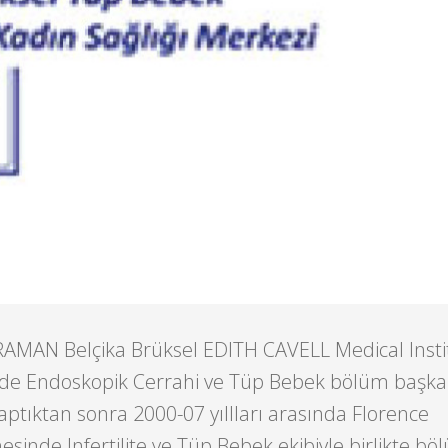
ARAMAN Belçika Brüksel EDITH CAVELL Medical Insti
\’de Endoskopik Cerrahi ve Tüp Bebek bölüm başka
yaptıktan sonra 2000-07 yıllları arasında Florence
esinde Infertilite ve Tüp Bebek ekibiyle birlikte bö