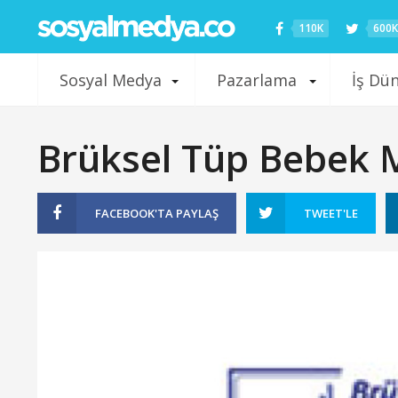
110K
600K
Sosyal Medya
Pazarlama
İş Dü
Brüksel Tüp Bebek 
FACEBOOK'TA
PAYLAŞ
TWEET'LE