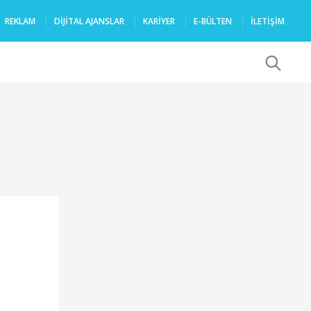
REKLAM
DIJITAL AJANSLAR
KARIYER
E-BÜLTEN
İLETİŞİM
x