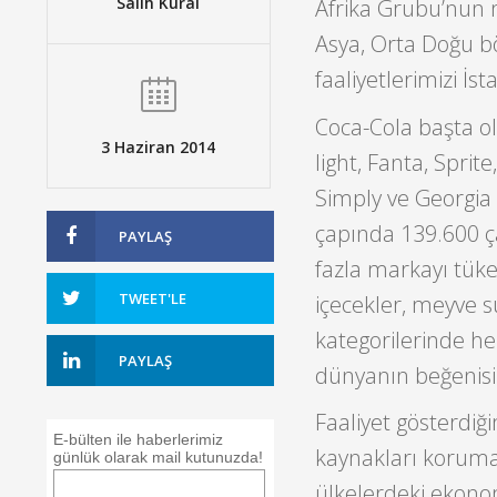
Salih Kural
Afrika Grubu’nun 
Asya, Orta Doğu bö
faaliyetlerimizi İs
Coca-Cola başta ol
3 Haziran 2014
light, Fanta, Spri
Simply ve Georgia
çapında 139.600 ça
PAYLAŞ
fazla markayı tüke
TWEET'LE
içecekler, meyve su
kategorilerinde he
PAYLAŞ
dünyanın beğenis
Faaliyet gösterdiği
E-bülten ile haberlerimiz
kaynakları korumak
günlük olarak mail kutunuzda!
ülkelerdeki ekono