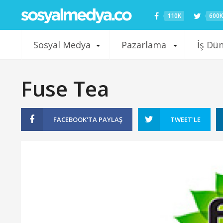
110K
600K
Sosyal Medya
Pazarlama
İş Dü
Fuse Tea
FACEBOOK'TA
PAYLAŞ
TWEET'LE