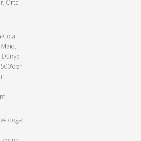
r, Orta
a-Cola
 Maid,
. Dünya
, 500’den
ı
tüm
 ve doğal
uyoruz.