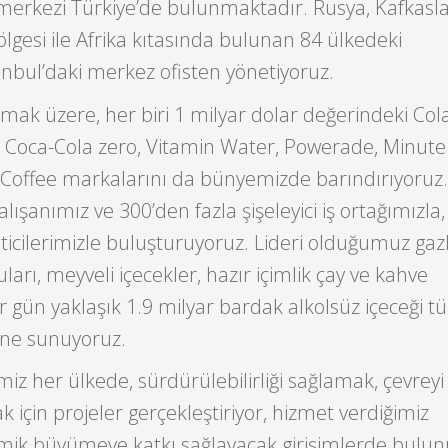
merkezi Türkiye’de bulunmaktadır. Rusya, Kafkasla
lgesi ile Afrika kıtasında bulunan 84 ülkedeki
tanbul’daki merkez ofisten yönetiyoruz.
mak üzere, her biri 1 milyar dolar değerindeki Col
te, Coca-Cola zero, Vitamin Water, Powerade, Minute
 Coffee markalarını da bünyemizde barındırıyoruz
lışanımız ve 300’den fazla şişeleyici iş ortağımızla
ticilerimizle buluşturuyoruz. Lideri olduğumuz gazl
ları, meyveli içecekler, hazır içimlik çay ve kahve
r gün yaklaşık 1.9 milyar bardak alkolsüz içeceği 
ine sunuyoruz.
miz her ülkede, sürdürülebilirliği sağlamak, çevreyi
 için projeler gerçekleştiriyor, hizmet verdiğimiz
mik büyümeye katkı sağlayacak girişimlerde bulun