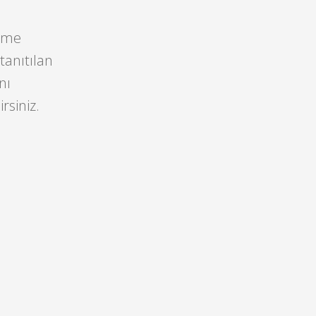
irme
tanıtılan
nı
rsiniz.