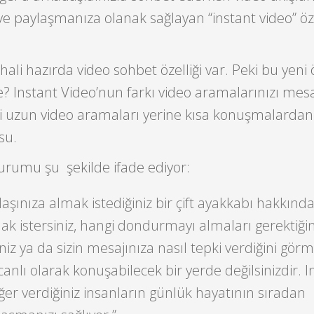
 paylaşmanıza olanak sağlayan “instant video” öze
li hazırda video sohbet özelliği var. Peki bu yeni ö
e? Instant Video’nun farkı video aramalarınızı mesa
 uzun video aramaları yerine kısa konuşmalardan
su.
urumu şu şekilde ifade ediyor:
aşınıza almak istediğiniz bir çift ayakkabı hakkınd
ak istersiniz, hangi dondurmayı almaları gerektiğin
niz ya da sizin mesajınıza nasıl tepki verdiğini gör
canlı olarak konuşabilecek bir yerde değilsinizdir. I
er verdiğiniz insanların günlük hayatının sıradan