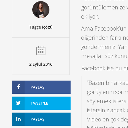
görüntülemenize ve
ekliyor.
Tuğçe İçözü
Ama Facebook’un ha
diğerinden farkı n
göndermeniz. Yani
mesajlar söz konu
2 Eylül 2016
Facebook ise bu d
“Bazen bir arkad
PAYLAŞ
görüşlerini sorm
söylemek istersi
TWEET'LE
istersiniz ancak 
Video en çok değ
PAYLAŞ