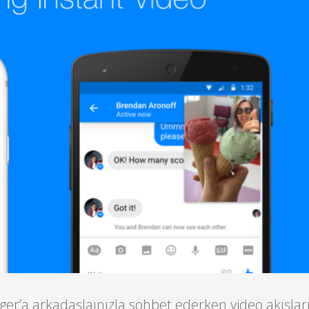
er’a arkadaşlaınızla sohbet ederken video akışlar