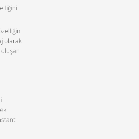
lliğini
zelliğin
j olarak
 oluşan
a
i
mek
nstant