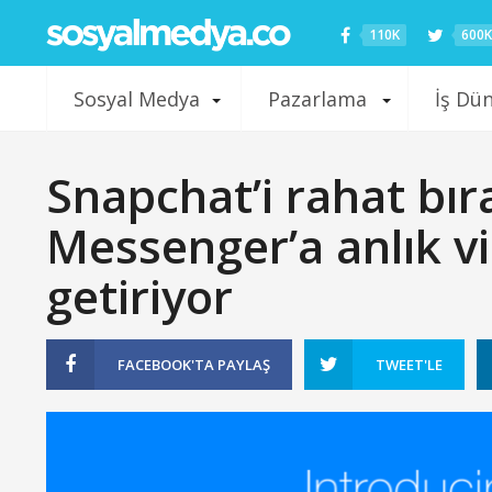
110K
600K
Sosyal Medya
Pazarlama
İş Dü
Snapchat’i rahat bı
Messenger’a anlık vi
getiriyor
FACEBOOK'TA
PAYLAŞ
TWEET'LE