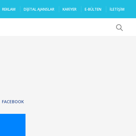
REKLAM
DIJITAL AJANSLAR
KARIYER
E-BÜLTEN
İLETİŞİM
x
FACEBOOK