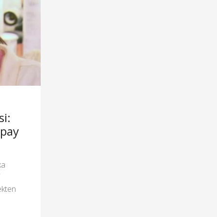
si:
apay
ka
i
ekten