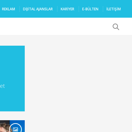
REKLAM
DIJITAL AJANSLAR
KARIYER
E-BÜLTEN
İLETİŞİM
x
ket