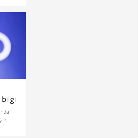
bilgi
anda
lik.