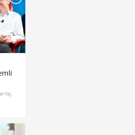
emli
er hiç