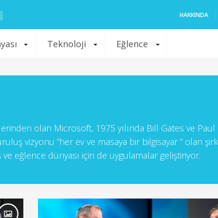
HAKKINDA
nyası
Teknoloji
Eğlence
lerinden olan Microsoft, 1975 yılında Bill Gates ve Paul
uluş vizyonu ”her ev ve masaya bir bilgisayar ” olan şir
ş ve eğlence dünyası için de uygulamalar geliştiriyor.