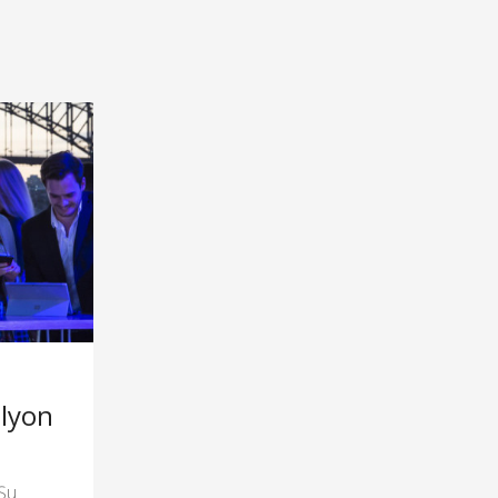
lyon
Şu