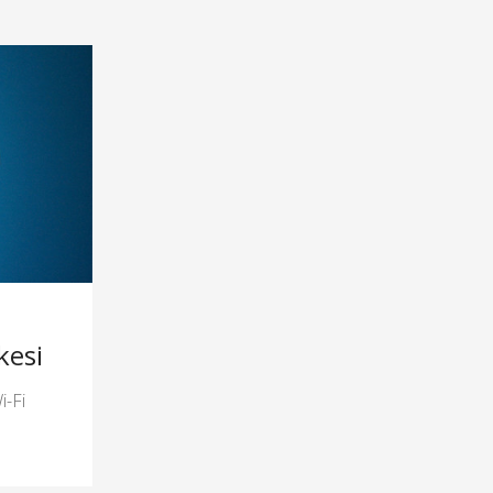
kesi
i-Fi