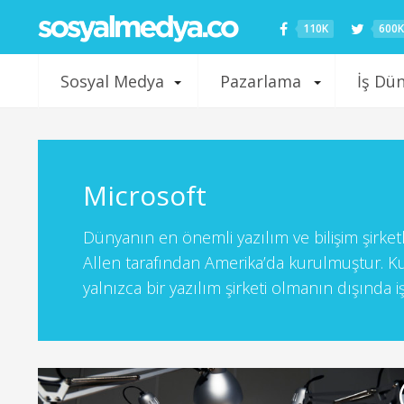
110K
600K
Sosyal Medya
Pazarlama
İş Dü
Microsoft
Dünyanın en önemli yazılım ve bilişim şirket
Allen tarafından Amerika’da kurulmuştur. Kur
yalnızca bir yazılım şirketi olmanın dışında i