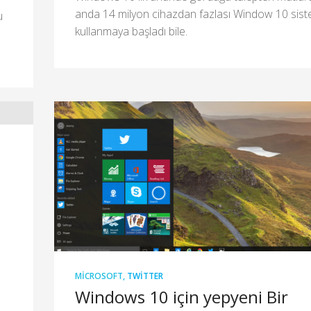
anda 14 milyon cihazdan fazlası Window 10 sist
u
kullanmaya başladı bile.
MICROSOFT
,
TWITTER
Windows 10 için yepyeni Bir