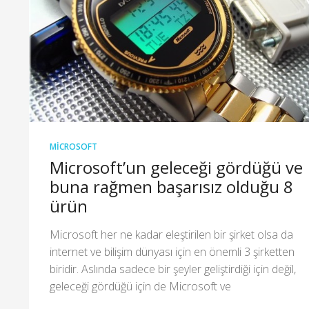
MICROSOFT
Microsoft’un geleceği gördüğü ve
buna rağmen başarısız olduğu 8
ürün
Microsoft her ne kadar eleştirilen bir şirket olsa da
internet ve bilişim dünyası için en önemli 3 şirketten
biridir. Aslında sadece bir şeyler geliştirdiği için değil,
geleceği gördüğü için de Microsoft ve