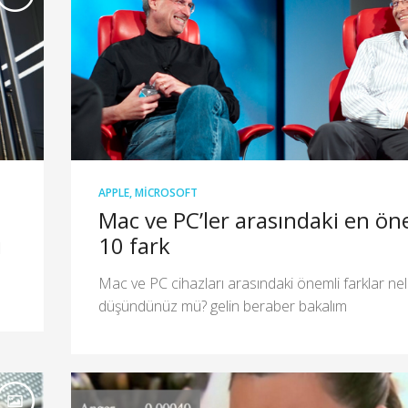
APPLE
,
MICROSOFT
Mac ve PC’ler arasındaki en ön
ı
10 fark
Mac ve PC cihazları arasındaki önemli farklar nel
düşündünüz mü? gelin beraber bakalım