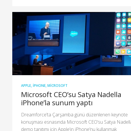
APPLE
,
IPHONE
,
MICROSOFT
Microsoft CEO’su Satya Nadella
iPhone’la sunum yaptı
Dreamforce’ta Çarşamba günü düzenlenen keynote
konuşması esnasında Microsoft CEO’su Satya Nadell
demo tanıtımı için Apple’ın iPhone’nu kullanmak