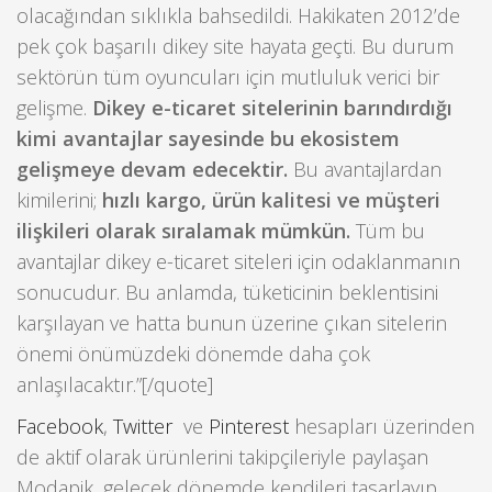
olacağından sıklıkla bahsedildi. Hakikaten 2012’de
pek çok başarılı dikey site hayata geçti. Bu durum
sektörün tüm oyuncuları için mutluluk verici bir
gelişme.
Dikey e-ticaret sitelerinin barındırdığı
kimi avantajlar sayesinde bu ekosistem
gelişmeye devam edecektir.
Bu avantajlardan
kimilerini;
hızlı kargo, ürün kalitesi ve müşteri
ilişkileri olarak sıralamak mümkün.
Tüm bu
avantajlar dikey e-ticaret siteleri için odaklanmanın
sonucudur. Bu anlamda, tüketicinin beklentisini
karşılayan ve hatta bunun üzerine çıkan sitelerin
önemi önümüzdeki dönemde daha çok
anlaşılacaktır.”[/quote]
Facebook
,
Twitter
ve
Pinterest
hesapları üzerinden
de aktif olarak ürünlerini takipçileriyle paylaşan
Modapik, gelecek dönemde kendileri tasarlayıp