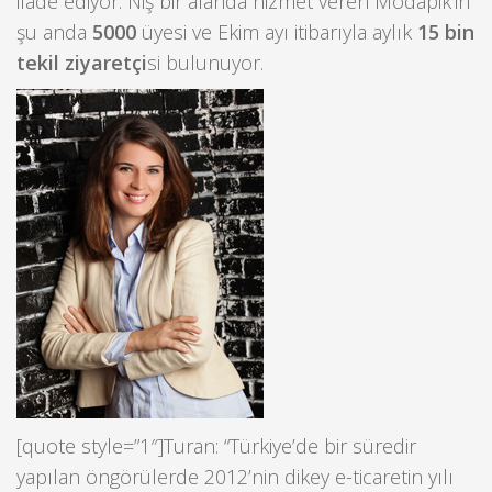
ifade ediyor. Niş bir alanda hizmet veren Modapik’in
şu anda
5000
üyesi ve Ekim ayı itibarıyla aylık
15 bin
tekil ziyaretçi
si bulunuyor.
[quote style=”1″]Turan: “Türkiye’de bir süredir
yapılan öngörülerde 2012’nin dikey e-ticaretin yılı