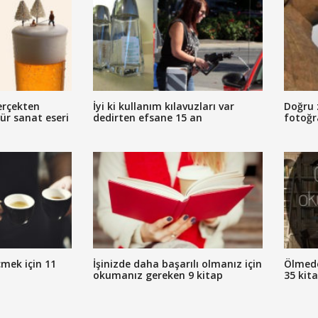
erçekten
İyi ki kullanım kılavuzları var
Doğru 
tür sanat eseri
dedirten efsane 15 an
fotoğr
mek için 11
İşinizde daha başarılı olmanız için
Ölmed
okumanız gereken 9 kitap
35 kit