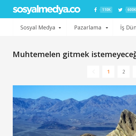
110K
600K
Sosyal Medya
Pazarlama
İş Dü
Muhtemelen gitmek istemeyeceğin
1
2