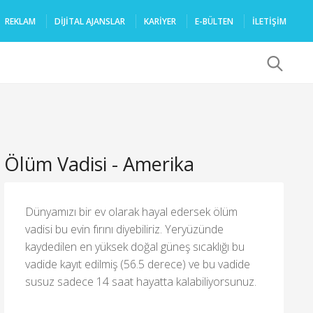
REKLAM
DIJITAL AJANSLAR
KARIYER
E-BÜLTEN
İLETİŞİM
x
Ölüm Vadisi - Amerika
Dünyamızı bir ev olarak hayal edersek ölüm
vadisi bu evin fırını diyebiliriz. Yeryüzünde
kaydedilen en yüksek doğal güneş sıcaklığı bu
vadide kayıt edilmiş (56.5 derece) ve bu vadide
susuz sadece 14 saat hayatta kalabiliyorsunuz.