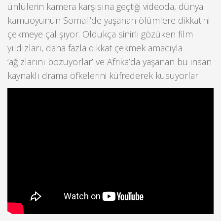
ünlülerin kamera karşısına geçtiği videoda, dünya
kamuoyunun Somali’de yaşanan ölümlere dikkatini
çekmeye çalışıyor. Oldukça sinirli gözüken film
yıldızları, daha fazla dikkat çekmek amacıyla
‘ağızlarını bozuyorlar’ ve Afrika’da yaşanan bu insan
kaynaklı drama öfkelerini küfrederek kusuyorlar.