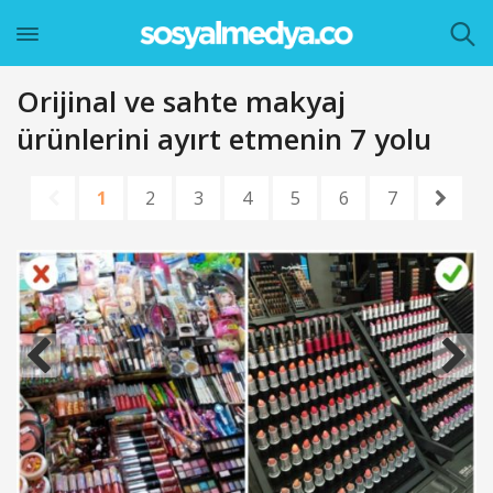
Orijinal ve sahte makyaj
ürünlerini ayırt etmenin 7 yolu
1
2
3
4
5
6
7