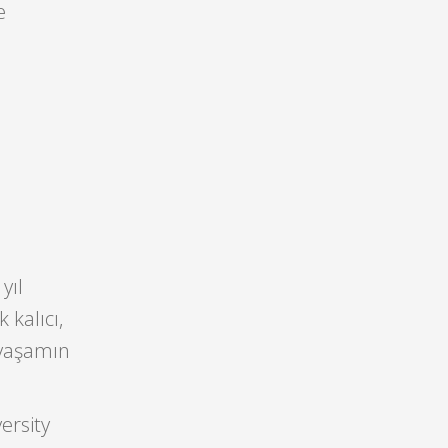
e
yıl
 kalıcı,
 yaşamın
ersity