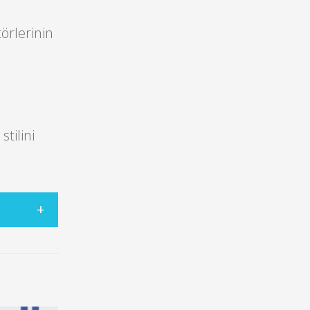
örlerinin
n
tilini