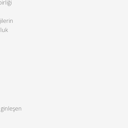
irliği
ilerin
’luk
nginleşen