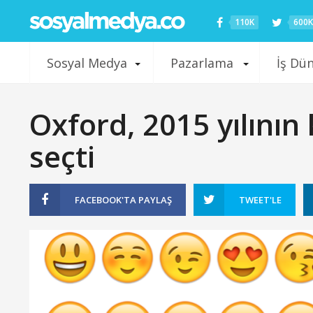
110K
600K
Sosyal Medya
Pazarlama
İş Dü
Oxford, 2015 yılının 
seçti
FACEBOOK'TA
PAYLAŞ
TWEET'LE