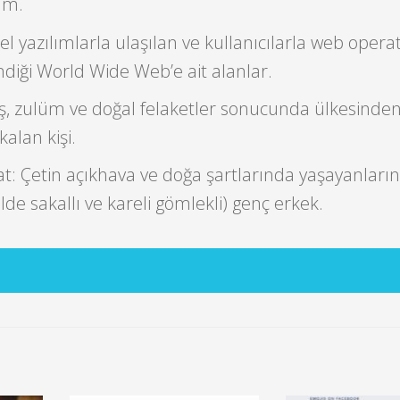
lım.
l yazılımlarla ulaşılan ve kullanıcılarla web operat
indiği World Wide Web’e ait alanlar.
aş, zulüm ve doğal felaketler sonucunda ülkesinde
alan kişi.
t: Çetin açıkhava ve doğa şartlarında yaşayanların s
e sakallı ve kareli gömlekli) genç erkek.