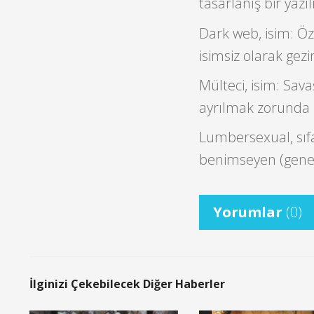
tasarlanış bir yazı
Dark web, isim: Öze
isimsiz olarak gez
Mülteci, isim: Sav
ayrılmak zorunda k
Lumbersexual, sıfa
benimseyen (geneld
Yorumlar
(0)
İlginizi Çekebilecek Diğer Haberler