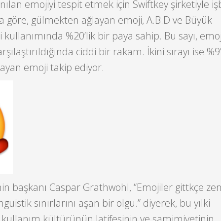
ılan emojiyi tespit etmek için Swiftkey şirketiyle işb
ca göre, gülmekten ağlayan emoji, A.B.D ve Büyük
i kullanımında %20’lik bir paya sahip. Bu sayı, emoj
rşılaştırıldığında ciddi bir rakam. İkini sırayı ise %9
ayan emoji takip ediyor.
nin başkanı Caspar Grathwohl, “Emojiler gittkçe ze
inguistik sınırlarını aşan bir olgu.” diyerek, bu yılki
 kullanım kültürünün latifesinin ve samimiyetinin