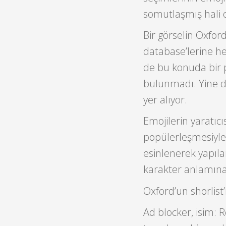
somutlaşmış hali 
Bir görselin Oxfor
database’lerine h
de bu konuda bir p
bulunmadı. Yine de
yer alıyor.
Emojilerin yaratıcı
popülerleşmesiyle 
esinlenerek yapıla
karakter anlamına 
Oxford’un shorlist’
Ad blocker, isim: