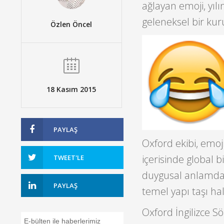
ağlayan emoji, yılı
geleneksel bir kur
Özlen Öncel
18 Kasım 2015
PAYLAŞ
Oxford ekibi, emoji
içerisinde global b
TWEET'LE
duygusal anlamda e
PAYLAŞ
temel yapı taşı hali
Oxford İngilizce S
E-bülten ile haberlerimiz