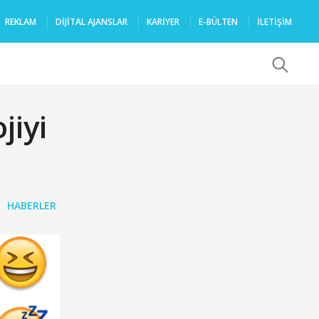
REKLAM
DIJITAL AJANSLAR
KARIYER
E-BÜLTEN
İLETİŞİM
x
jiyi
HABERLER