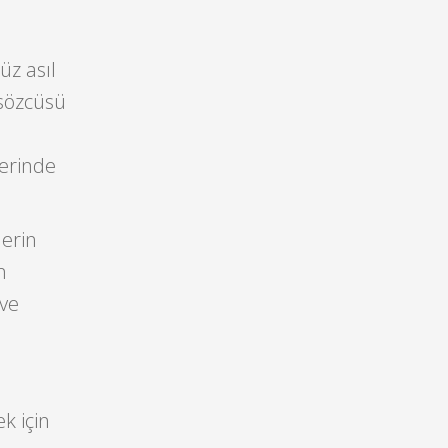
üz asıl
 sözcüsü
lerinde
lerin
n
 ve
k için