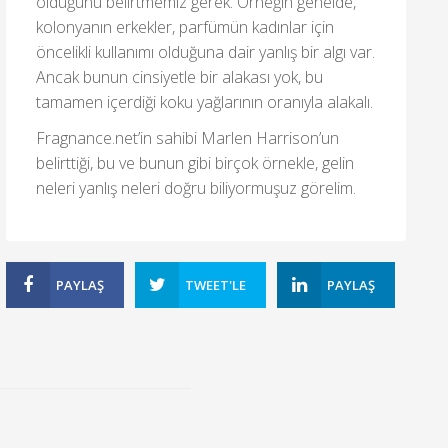
olduğunu belirtmemiz gerek. Örneğin genelde,
kolonyanın erkekler, parfümün kadınlar için
öncelikli kullanımı olduğuna dair yanlış bir algı var.
Ancak bunun cinsiyetle bir alakası yok, bu
tamamen içerdiği koku yağlarının oranıyla alakalı.
Fragnance.net’in sahibi Marlen Harrison’un
belirttiği, bu ve bunun gibi birçok örnekle, gelin
neleri yanlış neleri doğru biliyormuşuz görelim.
PAYLAŞ
TWEET'LE
PAYLAŞ