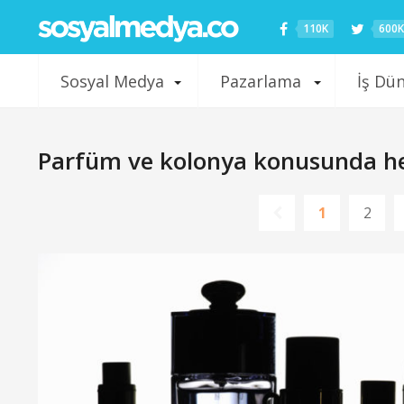
110K
600K
Sosyal Medya
Pazarlama
İş Dü
Parfüm ve kolonya konusunda her
1
2