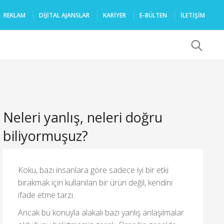
REKLAM
DIJITAL AJANSLAR
KARIYER
E-BÜLTEN
İLETİŞİM
x
Neleri yanlış, neleri doğru
biliyormuşuz?
Koku, bazı insanlara göre sadece iyi bir etki
bırakmak için kullanılan bir ürün değil, kendini
ifade etme tarzı.
Ancak bu konuyla alakalı bazı yanlış anlaşılmalar