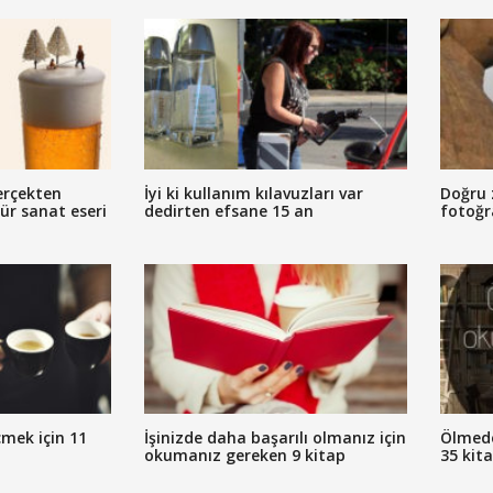
erçekten
İyi ki kullanım kılavuzları var
Doğru 
tür sanat eseri
dedirten efsane 15 an
fotoğr
mek için 11
İşinizde daha başarılı olmanız için
Ölmed
okumanız gereken 9 kitap
35 kit