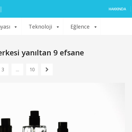
HAKKINDA
nyası
Teknoloji
Eğlence
kesi yanıltan 9 efsane
3
…
10