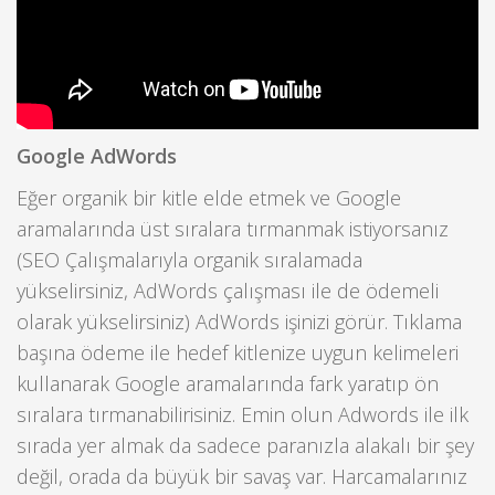
Google AdWords
Eğer organik bir kitle elde etmek ve Google
aramalarında üst sıralara tırmanmak istiyorsanız
(SEO Çalışmalarıyla organik sıralamada
yükselirsiniz, AdWords çalışması ile de ödemeli
olarak yükselirsiniz) AdWords işinizi görür. Tıklama
başına ödeme ile hedef kitlenize uygun kelimeleri
kullanarak Google aramalarında fark yaratıp ön
sıralara tırmanabilirisiniz. Emin olun Adwords ile ilk
sırada yer almak da sadece paranızla alakalı bir şey
değil, orada da büyük bir savaş var. Harcamalarınız