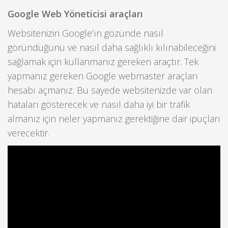
Google Web Yöneticisi araçları
Websitenizin Google’ın gözünde nasıl
göründüğünü ve nasıl daha sağlıklı kılınabileceğini
sağlamak için kullanmanız gereken araçtır. Tek
yapmanız gereken Google webmaster araçları
hesabı açmanız. Bu sayede websitenizde var olan
hataları gösterecek ve nasıl daha iyi bir trafik
almanız için neler yapmanız gerektiğine dair ipuçları
verecektir.