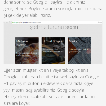
daha sonra ise Google+ sayfası ile alanınızı
genişletmek. Böylece arama sonuçlarında çok daha
iyi şekilde yer alabilirsiniz.
Eğer sizin müşteri kitleniz veya takipçi kitleniz
Google+ kullanan bir kitle ise websayfnıza Google
+1 paylaşım butonu ekleyerek daha fazla kişiye
yayılmasını sağlayabilirsiniz. Google sosyla
etkileşimleri dikkate alır ve sizleri aramalarda ön
sıralara koyar.