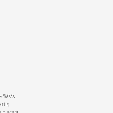
e %0.9,
artış
e olacağı