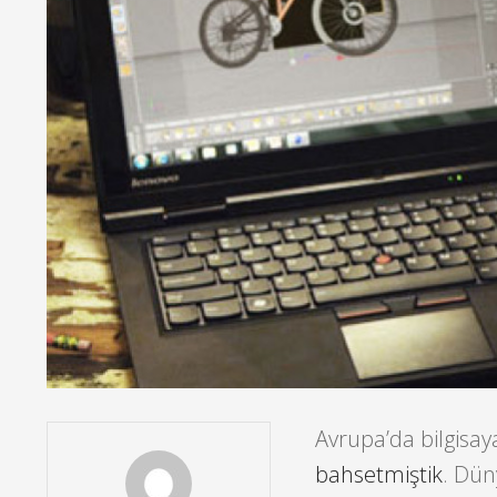
Avrupa’da bilgisay
bahsetmiştik
. Dün