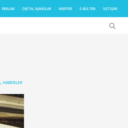
REKLAM
DIJITAL AJANSLAR
KARIYER
E-BÜLTEN
İLETİŞİM
x
e
A
,
HABERLER