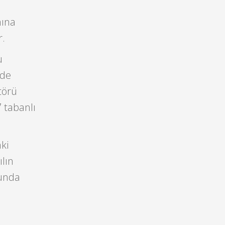
mına
r.
u
nde
törü
 tabanlı
ki
ılın
nunda