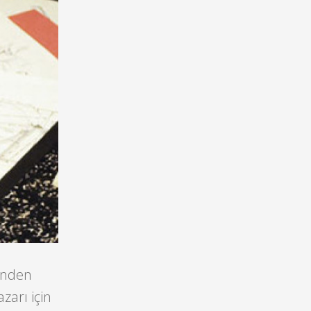
ğünden
zarı için