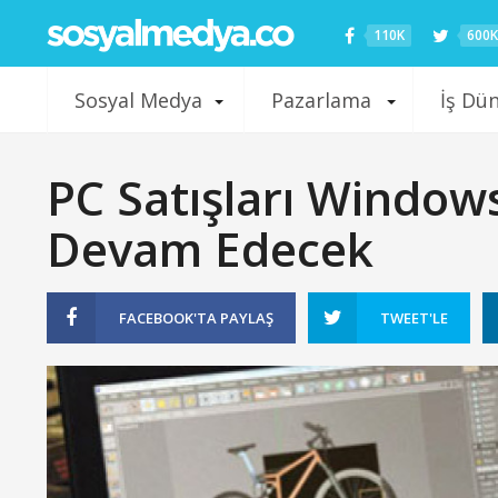
110K
600K
Sosyal Medya
Pazarlama
İş Dü
PC Satışları Windo
Devam Edecek
FACEBOOK'TA
PAYLAŞ
TWEET'LE