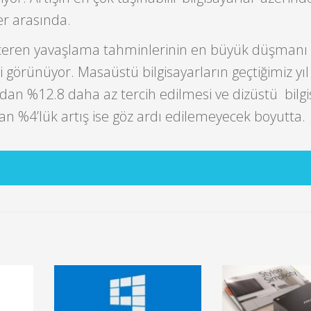
er arasında.
içeren yavaşlama tahminlerinin en büyük düşmanı 
ibi görünüyor. Masaüstü bilgisayarların geçtiğimiz yıl
ndan %12.8 daha az tercih edilmesi ve dizüstü bilgi
an %4’lük artış ise göz ardı edilemeyecek boyutta.