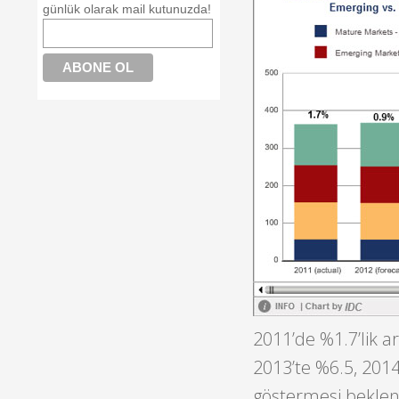
günlük olarak mail kutunuzda!
2011’de %1.7’lik a
2013’te %6.5, 2014
göstermesi bekleniy