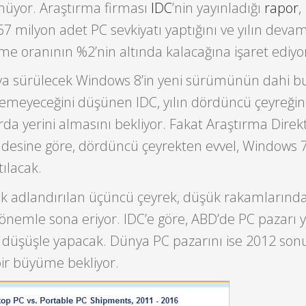
nmüyor. Araştırma firması
IDC
’nin yayınladığı
rapor
,
367 milyon adet PC sevkiyatı yaptığını ve yılın deva
e oranının %2’nin altında kalacağına işaret ediyo
ya sürülecek Windows 8’in yeni sürümünün dahi b
emeyeceğini düşünen IDC, yılın dördüncü çeyreği
rda yerini almasını bekliyor. Fakat Araştırma Direk
adesine göre, dördüncü çeyrekten evvel, Windows 7
tılacak.
k adlandırılan üçüncü çeyrek, düşük rakamlarında
dönemle sona eriyor. IDC’e göre, ABD’de PC pazarı y
ik düşüşle yapacak. Dünya PC pazarını ise 2012 so
bir büyüme bekliyor.