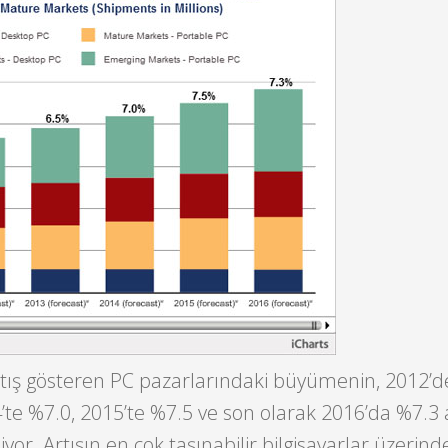
rtış gösteren PC pazarlarındaki büyümenin, 2012’d
’te %7.0, 2015’te %7.5 ve son olarak 2016’da %7.3 
or. Artışın en çok taşınabilir bilgisayarlar üzerind