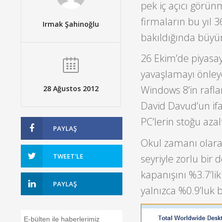
pek iç açıcı görü
firmaların bu yıl 
Irmak Şahinoğlu
bakıldığında büyüm
26 Ekim’de piyasa
yavaşlamayı önley
Windows 8’in rafla
28 Ağustos 2012
David Davud’un if
PC’lerin stoğu azal
PAYLAŞ
Okul zamanı olara
TWEET'LE
seyriyle zorlu bir 
kapanışını %3.7’l
PAYLAŞ
yalnızca %0.9’luk 
E-bülten ile haberlerimiz