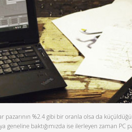
ar pazarının %2.4 gibi bir oranla olsa da küçüldü
ya geneline baktığımızda ise ilerleyen zaman PC pa