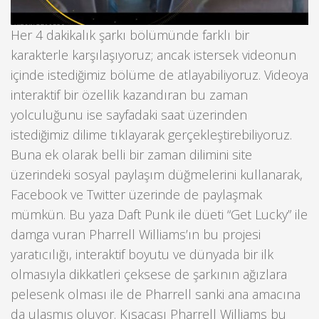
Her 4 dakikalık şarkı bölümünde farklı bir
karakterle karşılaşıyoruz; ancak istersek videonun
içinde istediğimiz bölüme de atlayabiliyoruz. Videoya
interaktif bir özellik kazandıran bu zaman
yolculuğunu ise sayfadaki saat üzerinden
istediğimiz dilime tıklayarak gerçekleştirebiliyoruz.
Buna ek olarak belli bir zaman dilimini site
üzerindeki sosyal paylaşım düğmelerini kullanarak,
Facebook ve Twitter üzerinde de paylaşmak
mümkün. Bu yaza Daft Punk ile düeti “Get Lucky” ile
damga vuran Pharrell Williams’ın bu projesi
yaratıcılığı, interaktif boyutu ve dünyada bir ilk
olmasıyla dikkatleri çeksese de şarkının ağızlara
pelesenk olması ile de Pharrell sanki ana amacına
da ulaşmış oluyor. Kısacası Pharrell Williams bu