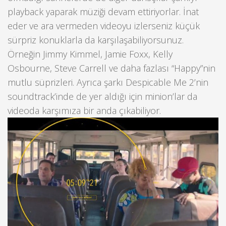
playback yaparak müziği devam ettiriyorlar. İnat
eder ve ara vermeden videoyu izlerseniz küçük
sürpriz konuklarla da karşılaşabiliyorsunuz.
Örneğin Jimmy Kimmel, Jamie Foxx, Kelly
Osbourne, Steve Carrell ve daha fazlası “Happy”nin
mutlu süprizleri. Ayrıca şarkı Despicable Me 2’nin
soundtrack’inde de yer aldığı için minion’lar da
videoda karşımıza bir anda çıkabiliyor.