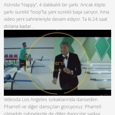
Aslında “Happy”, 4 dakikalık bir şarkı. Ancak klipte
şarkı sürekli “loop”ta; yani sürekli başa sarıyor. Ama
video yeni sahneleriyle devam ediyor. Ta ki 24 saat
dolana kadar…
Videoda Los Angeles sokaklarında danseden
Pharrell ve diğer dansçıları görüyoruz. Pharrell
olmadığı sahnelerde de diğer dansçılar şarkıyı